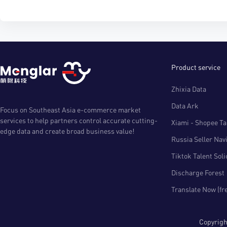
Product service
Zhixia Data
Data Ark
Focus on Southeast Asia e-commerce market
services to help partners control accurate cutting-
Xiami - Shopee Tal
edge data and create broad business value!
Russia Seller Nav
Tiktok Talent Sol
Discharge Forest
Translate Now (fr
Copyri