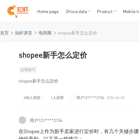
Home page
Zhixia data
Product
Mobile t
T
T
首页
知虾课堂
电商圈
shopee新手怎么定价
1
2
3
4
5
shopee新手怎么定价
运营技巧
shopee新手怎么定价
408人浏览
1人回答
用户121****2154
2026-06-02
用户121****2154
在Shopee上作为新手卖家进行定价时，有几个关键
确保盈利。以下是一些建议：