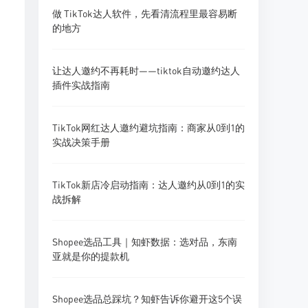
做 TikTok达人软件，先看清流程里最容易断
的地方
让达人邀约不再耗时——tiktok自动邀约达人
插件实战指南
TikTok网红达人邀约避坑指南：商家从0到1的
实战决策手册
TikTok新店冷启动指南：达人邀约从0到1的实
战拆解
Shopee选品工具｜知虾数据：选对品，东南
亚就是你的提款机
Shopee选品总踩坑？知虾告诉你避开这5个误