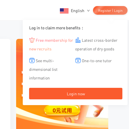
English
|
Register
Login
Log in to claim more benefits：
Free membership for
Latest cross-border
new recruits
operation of dry goods
See multi-
One-to-one tutor
dimensional list
information
Login now