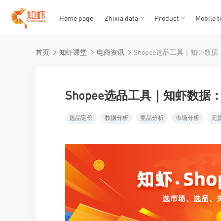
Home page
Zhixia data
Product
Mobile t
T
T
首页
知虾课堂
电商资讯
1
2
3
4
5
Shopee选品工具｜知虾数
选品定价
数据分析
竞品分析
市场分析
无