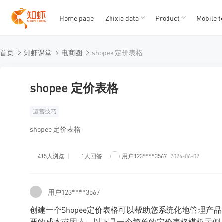
Home page
Zhixia data
Product
Mobile t
T
T
首页
知虾课堂
电商圈
shopee 定价表格
1
2
3
4
5
shopee 定价表格
运营技巧
shopee 定价表格
415人浏览
1人回答
用户123****3567
2026-06-02
用户123****3567
创建一个Shopee定价表格可以帮助您系统化地管理
要的成本或因素。以下是一个简单的定价表格模板示例