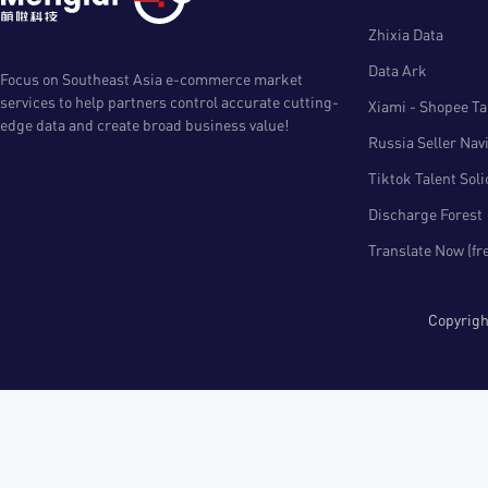
Zhixia Data
Data Ark
Focus on Southeast Asia e-commerce market
services to help partners control accurate cutting-
Xiami - Shopee Tal
edge data and create broad business value!
Russia Seller Nav
Tiktok Talent Sol
Discharge Forest
Translate Now (fr
Copyri