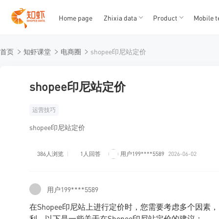
Home page
Zhixia data
Product
Mobile t
T
T
首页
知虾课堂
电商圈
shopee印尼站定价
1
2
3
4
5
shopee印尼站定价
运营技巧
shopee印尼站定价
386人浏览
1人回答
用户199****5589
2026-06-02
用户199****5589
在Shopee印尼站上进行定价时，您需要考虑多个因
利。以下是一些关于在Shopee印尼站定价的建议：