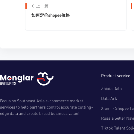
上一篇
如何定价shopee价格
Product service
Zhixia Data
Data Ark
Focus on Southeast Asia e-commerce market
services to help partners control accurate cutting-
Xiami - Shopee Tal
edge data and create broad business value!
Russia Seller Nav
Tiktok Talent Sol