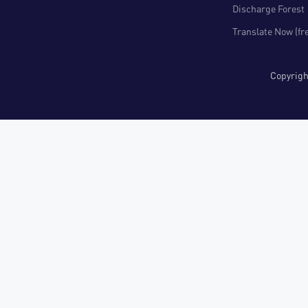
Discharge Forest
Translate Now (fr
Copyri