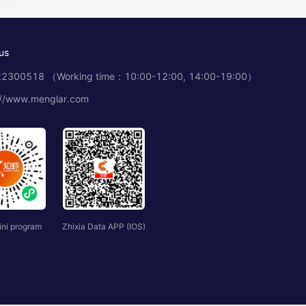
us
2300518 （Working time：10:00-12:00, 14:00-19:00）
://www.menglar.com
ini program
Zhixia Data APP (IOS)