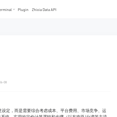
erminal
Plugin
Zhixia Data API
K数据
K数据
06-08
家随意设定，而是需要综合考虑成本、平台费用、市场竞争、运
系统、实用的定价计算逻辑和步骤（以东南亚/台湾等主流