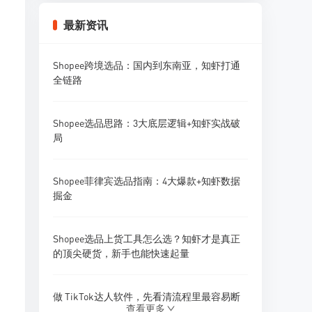
Shopee和TikTok Shop的流量差异和引流策略
最新资讯
2026年Shopee流量分配规则有什么变化？
Shopee跨境选品：国内到东南亚，知虾打通
全链路
Shopee菲律宾站流量怎么做？菲律宾市场
Shopee选品思路：3大底层逻辑+知虾实战破
Shopee印尼站流量最大吗？印尼市场引流策
局
略
Shopee菲律宾选品指南：4大爆款+知虾数据
掘金
Shopee选品上货工具怎么选？知虾才是真正
的顶尖硬货，新手也能快速起量
做 TikTok达人软件，先看清流程里最容易断
查看更多
的地方