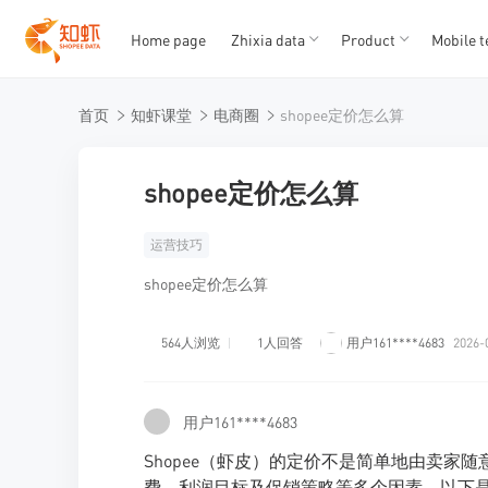
Home page
Zhixia data
Product
Mobile t
T
T
首页
知虾课堂
电商圈
shopee定价怎么算
1
2
3
4
5
shopee定价怎么算
运营技巧
shopee定价怎么算
564人浏览
1人回答
用户161****4683
2026-
用户161****4683
Shopee（虾皮）的定价不是简单地由卖
费、利润目标及促销策略等多个因素。以下是