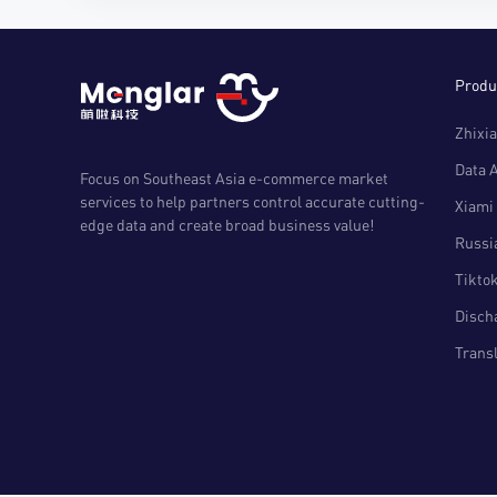
Produ
Zhixia
Data 
Focus on Southeast Asia e-commerce market
services to help partners control accurate cutting-
Xiami 
edge data and create broad business value!
Russia
Tiktok
Disch
Transl