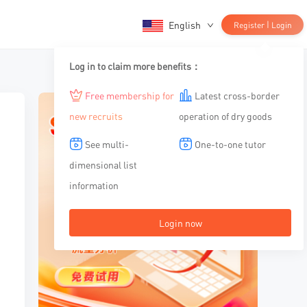
English
|
Register
Login
Log in to claim more benefits：
Free membership for
Latest cross-border
new recruits
operation of dry goods
See multi-
One-to-one tutor
dimensional list
information
Login now