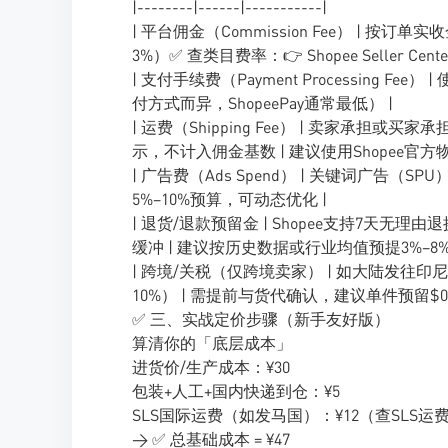
|--------|------|-----------|
| 平台佣金（Commission Fee） | 按
3%）✅ 查类目费率：👉 Shopee Seller Cen
| 支付手续费（Payment Processing Fee
付方式而异，ShopeePay通常最低） |
| 运费（Shipping Fee） | 卖家承
示，不计入佣金基数 | 建议使用Shopee官
| 广告费（Ads Spend） | 关键词广告（SPU）、S
5%–10%预算，可动态优化 |
| 退货/退款预留金 | Shopee支持7天无
缓冲 | 建议按历史数据或行业均值预提3%–8% 
| 跨境/关税（仅跨境卖家） | 如大陆发往印尼
10%） | 需提前与货代确认，建议单件预留$0.5
✅ 三、实战定价步骤（新手友好版）
算清你的「底层成本」
进货价/生产成本：¥30
包装+人工+国内快递到仓：¥5
SLS国际运费（如发马国）：¥12（查SLS运
→ ✅ 总基础成本 = ¥47