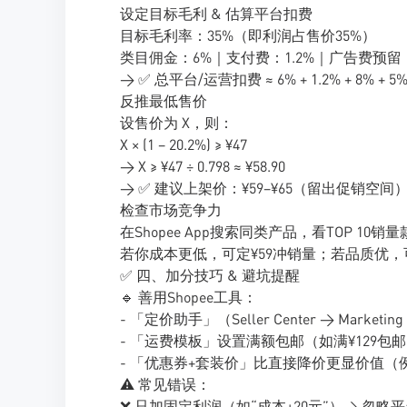
设定目标毛利 & 估算平台扣费
目标毛利率：35%（即利润占售价35%）
类目佣金：6%｜支付费：1.2%｜广告费预留
→ ✅ 总平台/运营扣费 ≈ 6% + 1.2% + 8% + 5% 
反推最低售价
设售价为 X，则：
X × (1 − 20.2%) ≥ ¥47
→ X ≥ ¥47 ÷ 0.798 ≈ ¥58.90
→ ✅ 建议上架价：¥59–¥65（留出促销空间
检查市场竞争力
在Shopee App搜索同类产品，看TOP 10销
若你成本更低，可定¥59冲销量；若品质优，可
✅ 四、加分技巧 & 避坑提醒
🔹 善用Shopee工具：
- 「定价助手」（Seller Center → Market
- 「运费模板」设置满额包邮（如满¥129包
- 「优惠券+套装价」比直接降价更显价值（例：
⚠️ 常见错误：
❌ 只加固定利润（如“成本+20元”）→ 忽