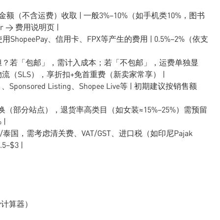
订单实收金额（不含运费）收取 | 一般3%–10%（如手机类10%，图书
ter → 费用说明页 |
） | 使用ShopeePay、信用卡、FPX等产生的费用 | 0.5%–2%（依支
担或买家承担？若「包邮」，需计入成本；若「不包邮」，运费单独显
方物流（SLS），享折扣+免首重费（新卖家常享） |
ponsored Listing、Shopee Live等 | 初期建议按销售额
理由退换（部分站点），退货率高类目（如女装≈15%–25%）需预留
|
/泰国，需考虑清关费、VAT/GST、进口税（如印尼Pajak
–$3 |
费计算器）