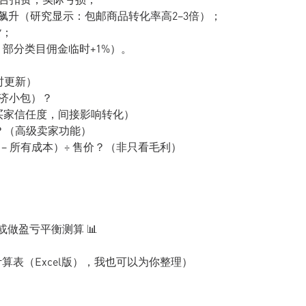
率飙升（研究显示：包邮商品转化率高2–3倍）；
货；
，部分类目佣金临时+1%）。
时更新）
经济小包）？
（影响买家信任度，间接影响转化）
？（高级卖家功能）
− 所有成本）÷ 售价？（非只看毛利）
或做盈亏平衡测算 📊
价计算表（Excel版），我也可以为你整理）