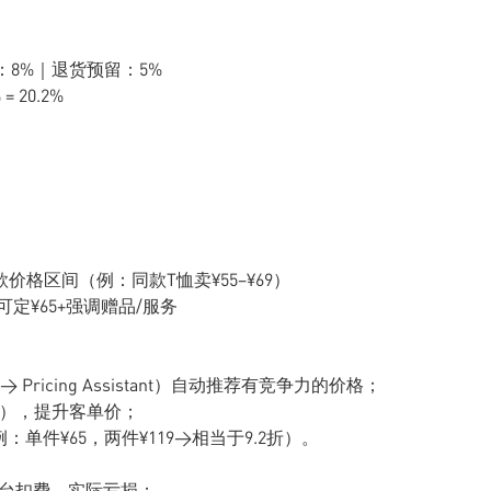
：8%｜退货预留：5%
= 20.2%
）
量款价格区间（例：同款T恤卖¥55–¥69）
定¥65+强调赠品/服务
ing → Pricing Assistant）自动推荐有竞争力的价格；
邮），提升客单价；
单件¥65，两件¥119→相当于9.2折）。
略平台扣费，实际亏损；