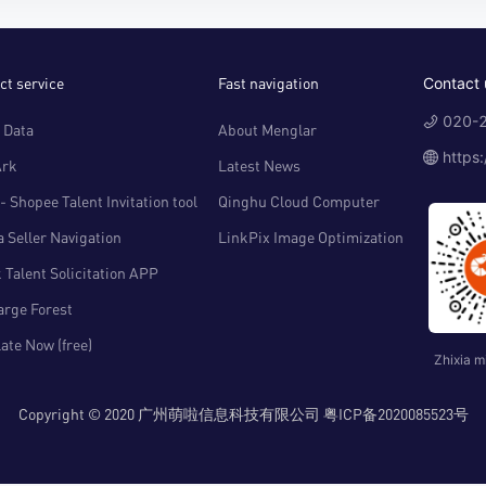
ct service
Fast navigation
Contact 
020-2
 Data
About Menglar
https
Ark
Latest News
- Shopee Talent Invitation tool
Qinghu Cloud Computer
 Seller Navigation
LinkPix Image Optimization
 Talent Solicitation APP
arge Forest
ate Now (free)
Zhixia m
Copyright © 2020 广州萌啦信息科技有限公司 粤ICP备2020085523号