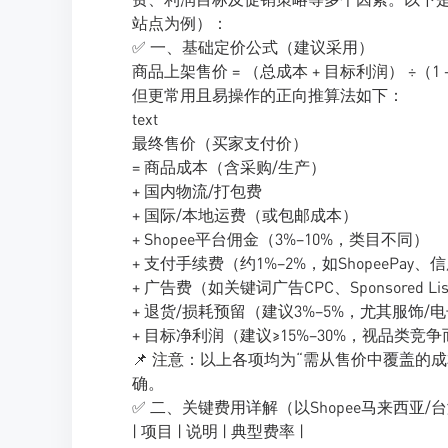
站点为例）：
✅ 一、基础定价公式（建议采用）
商品上架售价 = （总成本 + 目标利润） ÷（1
但更常用且易操作的正向推算法如下：
text
最终售价（买家支付价）
= 商品成本（含采购/生产）
+ 国内物流/打包费
+ 国际/本地运费（或包邮成本）
+ Shopee平台佣金（3%–10%，类目不同）
+ 支付手续费（约1%–2%，如ShopeePay、
+ 广告费（如关键词广告CPC、Sponsored Li
+ 退货/损耗预留（建议3%–5%，尤其服饰/
+ 目标净利润（建议≥15%–30%，视品类竞
📌 注意：以上各项均为“需从售价中覆盖
确。
✅ 二、关键费用详解（以Shopee马来西亚/
| 项目 | 说明 | 典型费率 |