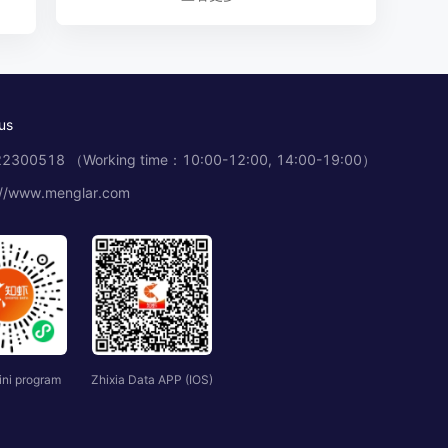
让达人邀约不再耗时——tiktok自动邀约达人
插件实战指南
us
TikTok网红达人邀约避坑指南：商家从0到1的
2300518 （Working time：10:00-12:00, 14:00-19:00）
实战决策手册
://www.menglar.com
TikTok新店冷启动指南：达人邀约从0到1的实
战拆解
Shopee选品工具｜知虾数据：选对品，东南
亚就是你的提款机
ini program
Zhixia Data APP (IOS)
Shopee选品总踩坑？知虾告诉你避开这5个误
区，才能真正把店铺做起来