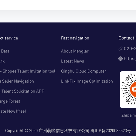
ct service
Fast navigation
Contact 
020-2
 Data
About Menglar
https
Ark
Latest News
- Shopee Talent Invitation tool
Qinghu Cloud Computer
 Seller Navigation
LinkPix Image Optimization
 Talent Solicitation APP
arge Forest
ate Now (free)
Zhixia m
Copyright © 2020 广州萌啦信息科技有限公司 粤ICP备2020085523号