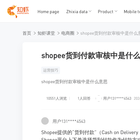
Home page
Zhixia data
Product
Mobile t
T
T
首页
知虾课堂
电商圈
shopee货到付款审核中是什么
1
2
3
4
5
shopee货到付款审核中是什
运营技巧
shopee货到付款审核中是什么意思
10551人浏览
1人回答
用户131****4543
202
用户131****4543
Shopee提供的“货到付款”（Cash on D
Shopee平台上下单选择货到付款作为付款方式