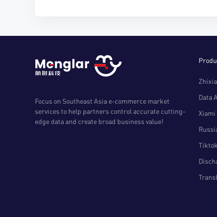
Produ
Zhixia
Data 
Focus on Southeast Asia e-commerce market
services to help partners control accurate cutting-
Xiami 
edge data and create broad business value!
Russia
Tiktok
Disch
Transl