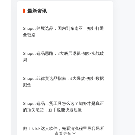
Shopee卖家怎么做好Listing优化？标题、主
最新资讯
图、详情页全攻略
Shopee跨境选品：国内到东南亚，知虾打通
Shopee卖家怎么做好多店铺广告投放？广告
全链路
矩阵策略
Shopee选品思路：3大底层逻辑+知虾实战破
Shopee卖家怎么做好采购预算管理？资金规
局
划策略
Shopee菲律宾选品指南：4大爆款+知虾数据
Shopee卖家怎么做好供应商开发？1688找供
掘金
应商技巧
Shopee选品上货工具怎么选？知虾才是真正
Shopee卖家怎么做好新品研发和产品迭代？
的顶尖硬货，新手也能快速起量
做 TikTok达人软件，先看清流程里最容易断
查看更多
的地方