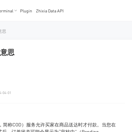
erminal
Plugin
Zhixia Data API
K数据
K数据
意思
么意思
4-04-01
elivery，简称COD）服务允许买家在商品送达时才付款。当您在
后，订单状态可能会显示为“审核中”（Pending