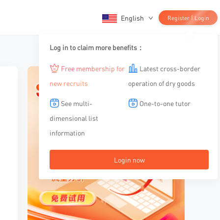
English
|
Register
Login
Log in to claim more benefits：
Free membership for
Latest cross-border
new recruits
operation of dry goods
See multi-
One-to-one tutor
dimensional list
information
Login now