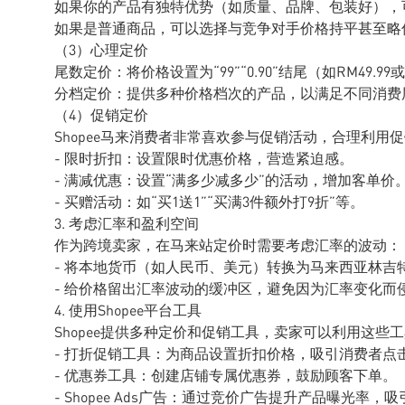
如果你的产品有独特优势（如质量、品牌、包装好），
如果是普通商品，可以选择与竞争对手价格持平甚至略
（3）心理定价
尾数定价：将价格设置为“99”“0.90”结尾（如RM49.
分档定价：提供多种价格档次的产品，以满足不同消费
（4）促销定价
Shopee马来消费者非常喜欢参与促销活动，合理利用
- 限时折扣：设置限时优惠价格，营造紧迫感。
- 满减优惠：设置“满多少减多少”的活动，增加客单价
- 买赠活动：如“买1送1”“买满3件额外打9折”等。
3. 考虑汇率和盈利空间
作为跨境卖家，在马来站定价时需要考虑汇率的波动：
- 将本地货币（如人民币、美元）转换为马来西亚林吉特
- 给价格留出汇率波动的缓冲区，避免因为汇率变化而
4. 使用Shopee平台工具
Shopee提供多种定价和促销工具，卖家可以利用这些
- 打折促销工具：为商品设置折扣价格，吸引消费者点
- 优惠券工具：创建店铺专属优惠券，鼓励顾客下单。
- Shopee Ads广告：通过竞价广告提升产品曝光率，