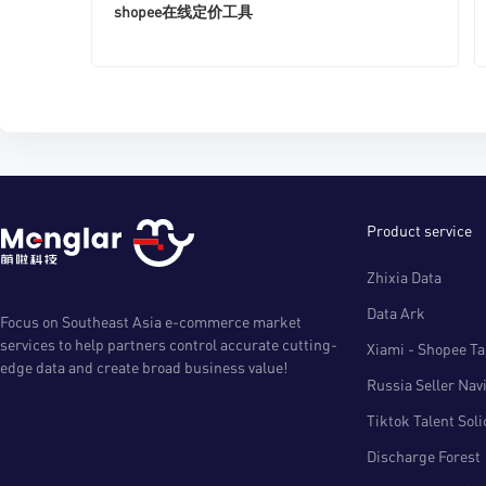
shopee在线定价工具
Product service
Zhixia Data
Data Ark
Focus on Southeast Asia e-commerce market
services to help partners control accurate cutting-
Xiami - Shopee Tal
edge data and create broad business value!
Russia Seller Nav
Tiktok Talent Sol
Discharge Forest