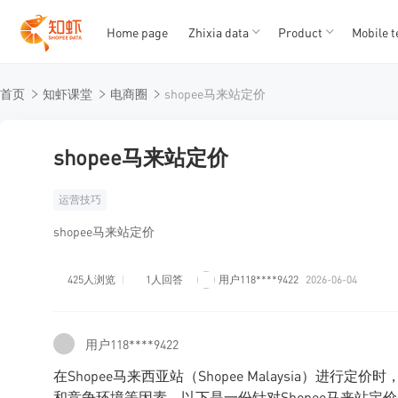
Home page
Zhixia data
Product
Mobile t
T
T
首页
知虾课堂
电商圈
shopee马来站定价
1
2
3
4
5
shopee马来站定价
运营技巧
shopee马来站定价
425人浏览
1人回答
用户118****9422
2026-06-04
用户118****9422
在Shopee马来西亚站（Shopee Malaysia）
和竞争环境等因素。以下是一份针对Shopee马来站定