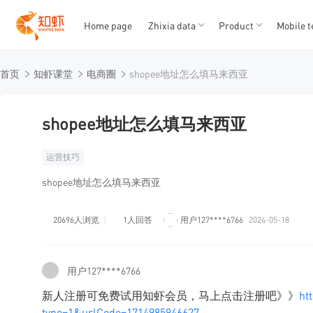
Home page
Zhixia data
Product
Mobile t
T
T
首页
知虾课堂
电商圈
shopee地址怎么填马来西亚
1
2
3
4
5
shopee地址怎么填马来西亚
运营技巧
shopee地址怎么填马来西亚
20696人浏览
1人回答
用户127****6766
2024-05-18
用户127****6766
新人注册可免费试用知虾会员，马上点击注册吧》》
ht
type=1&urlCode=1714985946627