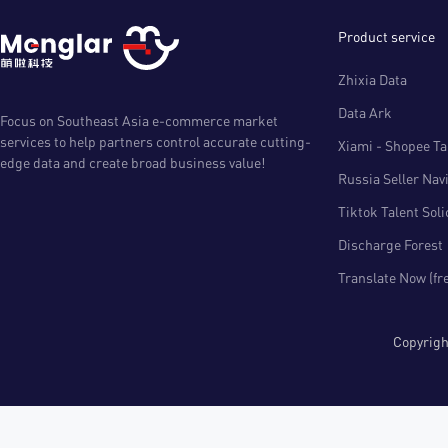
Product service
Zhixia Data
Data Ark
Focus on Southeast Asia e-commerce market
services to help partners control accurate cutting-
Xiami - Shopee Tal
edge data and create broad business value!
Russia Seller Nav
Tiktok Talent Sol
Discharge Forest
Translate Now (fr
Copyri