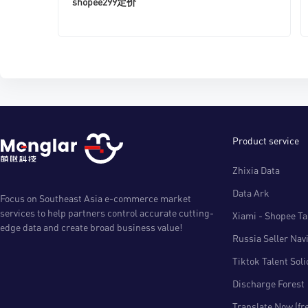
shopee299定价
Product service
Zhixia Data
Data Ark
Focus on Southeast Asia e-commerce market
services to help partners control accurate cutting-
Xiami - Shopee Tal
edge data and create broad business value!
Russia Seller Nav
Tiktok Talent Sol
Discharge Forest
Translate Now (fr