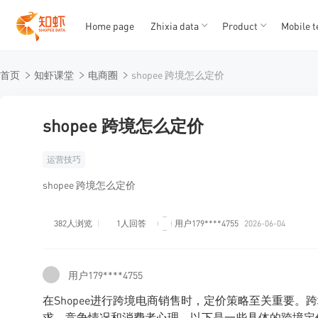
Home page
Zhixia data
Product
Mobile t
T
T
首页
知虾课堂
电商圈
shopee 跨境怎么定价
1
2
3
4
5
shopee 跨境怎么定价
运营技巧
shopee 跨境怎么定价
382人浏览
1人回答
用户179****4755
2026-06-04
用户179****4755
在Shopee进行跨境电商销售时，定价策略至关重要
求、竞争情况和消费者心理。以下是一些具体的跨境定