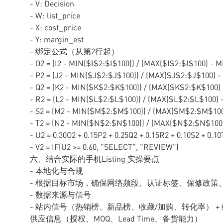
- V: Decision
- W: list_price
- X: cost_price
- Y: margin_est
- 绑定公式（从第2行起）
- O2 = (I2 - MIN($I$2:$I$100)) / (MAX($I$2:$I$100) - 
- P2 = (J2 - MIN($J$2:$J$100)) / (MAX($J$2:$J$100) 
- Q2 = (K2 - MIN($K$2:$K$100)) / (MAX($K$2:$K$100)
- R2 = (L2 - MIN($L$2:$L$100)) / (MAX($L$2:$L$100)
- S2 = (M2 - MIN($M$2:$M$100)) / (MAX($M$2:$M$10
- T2 = (N2 - MIN($N$2:$N$100)) / (MAX($N$2:$N$100
- U2 = 0.30O2 + 0.15P2 + 0.25Q2 + 0.15R2 + 0.10S2 + 0.10
- V2 = IF(U2 >= 0.60, "SELECT", "REVIEW")
六、结合实际的手机Listing 实操要点
- 本地化与合规
- 根据目标市场，确保网络频段、认证标签、保修政策
- 数据来源与信号
- 站内信号（热销榜、新品榜、收藏/加购、转化率） + 站外
供应信息（授权、MOQ、Lead Time、备货能力）