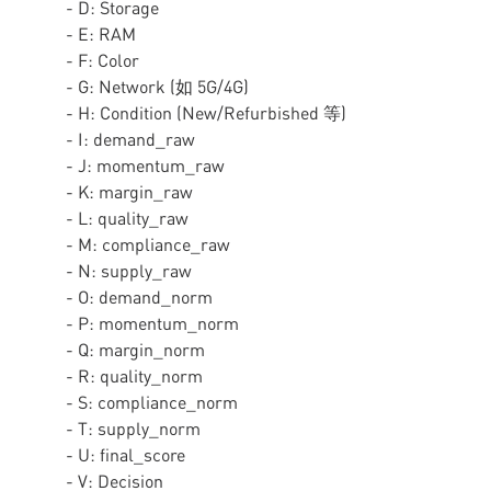
- D: Storage
- E: RAM
- F: Color
- G: Network (如 5G/4G)
- H: Condition (New/Refurbished 等)
- I: demand_raw
- J: momentum_raw
- K: margin_raw
- L: quality_raw
- M: compliance_raw
- N: supply_raw
- O: demand_norm
- P: momentum_norm
- Q: margin_norm
- R: quality_norm
- S: compliance_norm
- T: supply_norm
- U: final_score
- V: Decision