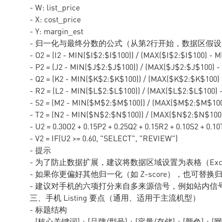
- W: list_price
- X: cost_price
- Y: margin_est
- 归一化与最终分数的公式（从第2行开始，数据区假设
- O2 = (I2 - MIN($I$2:$I$100)) / (MAX($I$2:$I$100) - 
- P2 = (J2 - MIN($J$2:$J$100)) / (MAX($J$2:$J$100) 
- Q2 = (K2 - MIN($K$2:$K$100)) / (MAX($K$2:$K$100)
- R2 = (L2 - MIN($L$2:$L$100)) / (MAX($L$2:$L$100)
- S2 = (M2 - MIN($M$2:$M$100)) / (MAX($M$2:$M$10
- T2 = (N2 - MIN($N$2:$N$100)) / (MAX($N$2:$N$100
- U2 = 0.30O2 + 0.15P2 + 0.25Q2 + 0.15R2 + 0.10S2 + 0.10
- V2 = IF(U2 >= 0.60, "SELECT", "REVIEW")
- 提示
- 为了防止数据扩展，建议将数据区域设置为表格（Excel 表
- 如果你更偏好其他归一化（如 Z-score），也可替
- 建议对手机的六项打分来自多来源信号，例如站内
三、手机 Listing 要点（通用、适用于主流机型）
- 标题结构
- [核心关键词] + [品牌/型号] + [容量/存储] + [颜色]