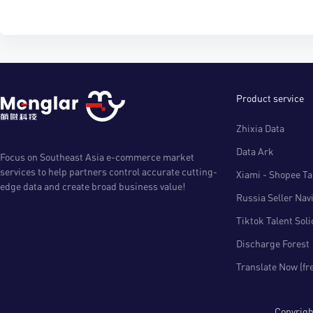
Product service
Zhixia Data
Data Ark
Focus on Southeast Asia e-commerce market
services to help partners control accurate cutting-
Xiami - Shopee Tal
edge data and create broad business value!
Russia Seller Nav
Tiktok Talent Sol
Discharge Forest
Translate Now (fr
Copyri