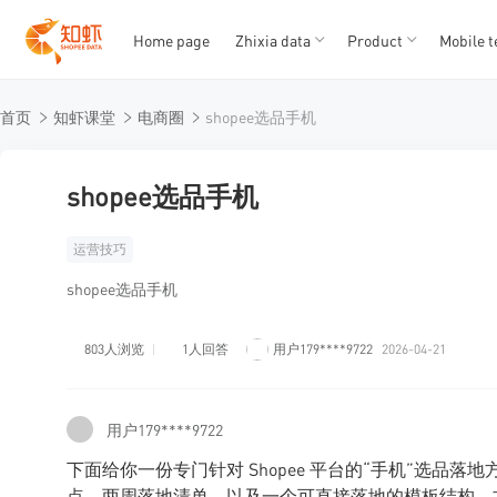
Home page
Zhixia data
Product
Mobile t
T
T
首页
知虾课堂
电商圈
shopee选品手机
1
2
3
4
5
shopee选品手机
运营技巧
shopee选品手机
803人浏览
1人回答
用户179****9722
2026-04-21
用户179****9722
下面给你一份专门针对 Shopee 平台的“手机”选品落地
点、两周落地清单，以及一个可直接落地的模板结构，