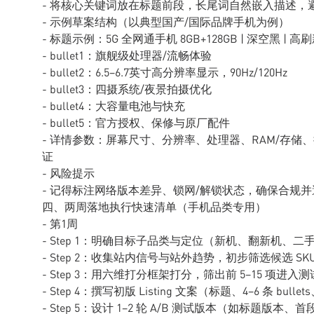
- 将核心关键词放在标题前段，长尾词自然嵌入描述，
- 示例草案结构（以典型国产/国际品牌手机为例）
- 标题示例：5G 全网通手机 8GB+128GB | 深空黑 | 
- bullet1：旗舰级处理器/流畅体验
- bullet2：6.5–6.7英寸高分辨率显示，90Hz/120Hz
- bullet3：四摄系统/夜景拍摄优化
- bullet4：大容量电池与快充
- bullet5：官方授权、保修与原厂配件
- 详情参数：屏幕尺寸、分辨率、处理器、RAM/存
证
- 风险提示
- 记得标注网络版本差异、锁网/解锁状态，确保合规
四、两周落地执行快速清单（手机品类专用）
- 第1周
- Step 1：明确目标子品类与定位（新机、翻新机、
- Step 2：收集站内信号与站外趋势，初步筛选候选 SKU（
- Step 3：用六维打分框架打分，筛出前 5–15 项进入测
- Step 4：撰写初版 Listing 文案（标题、4–6 条 bull
- Step 5：设计 1–2 轮 A/B 测试版本（如标题版本