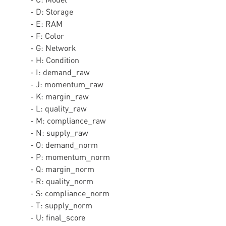
- D: Storage
- E: RAM
- F: Color
- G: Network
- H: Condition
- I: demand_raw
- J: momentum_raw
- K: margin_raw
- L: quality_raw
- M: compliance_raw
- N: supply_raw
- O: demand_norm
- P: momentum_norm
- Q: margin_norm
- R: quality_norm
- S: compliance_norm
- T: supply_norm
- U: final_score