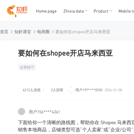
Home page
Zhixia data
Product
Mobile t
T
T
首页
知虾课堂
电商圈
要如何在shopee开店马来西亚
1
2
3
4
5
要如何在shopee开店马来西亚
运营技巧
6212人浏览
2人回答
用户197****0530
2026-01-08
用户156****4361
下面给你一个清晰的路线图，帮助你在 Shopee 马
销售本地商品，店铺类型可选“个人卖家”或“企业/公司”