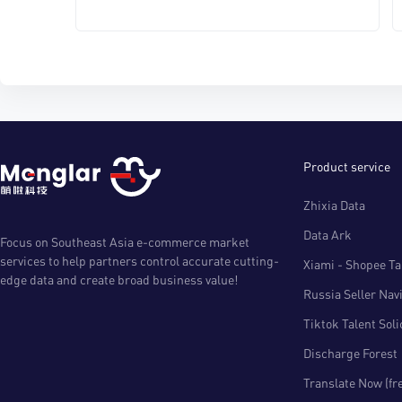
Product service
Zhixia Data
Data Ark
Focus on Southeast Asia e-commerce market
services to help partners control accurate cutting-
Xiami - Shopee Tal
edge data and create broad business value!
Russia Seller Nav
Tiktok Talent Sol
Discharge Forest
Translate Now (fr