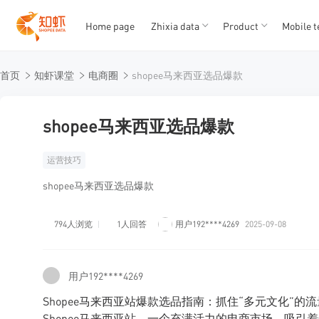
Home page
Zhixia data
Product
Mobile t
T
T
首页
知虾课堂
电商圈
shopee马来西亚选品爆款
1
2
3
4
5
shopee马来西亚选品爆款
运营技巧
shopee马来西亚选品爆款
794人浏览
1人回答
用户192****4269
2025-09-08
用户192****4269
Shopee马来西亚站爆款选品指南：抓住“多元文化”的
Shopee马来西亚站，一个充满活力的电商市场，吸引