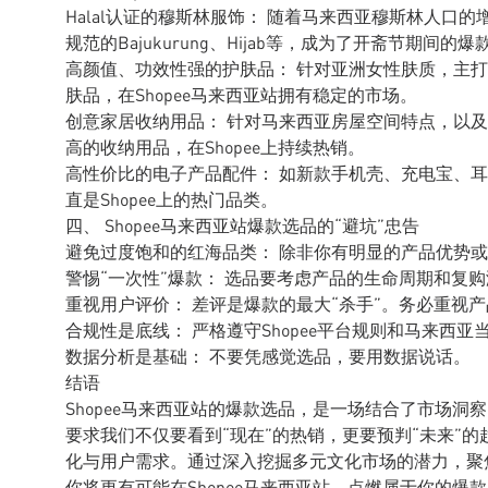
Halal认证的穆斯林服饰： 随着马来西亚穆斯林人口
规范的Bajukurung、Hijab等，成为了开斋节期间的爆
高颜值、功效性强的护肤品： 针对亚洲女性肤质，主
肤品，在Shopee马来西亚站拥有稳定的市场。
创意家居收纳用品： 针对马来西亚房屋空间特点，以
高的收纳用品，在Shopee上持续热销。
高性价比的电子产品配件： 如新款手机壳、充电宝、
直是Shopee上的热门品类。
四、 Shopee马来西亚站爆款选品的“避坑”忠告
避免过度饱和的红海品类： 除非你有明显的产品优势
警惕“一次性”爆款： 选品要考虑产品的生命周期和复
重视用户评价： 差评是爆款的最大“杀手”。务必重视
合规性是底线： 严格遵守Shopee平台规则和马来西
数据分析是基础： 不要凭感觉选品，要用数据说话。
结语
Shopee马来西亚站的爆款选品，是一场结合了市场
要求我们不仅要看到“现在”的热销，更要预判“未来”
化与用户需求。通过深入挖掘多元文化市场的潜力，聚
你将更有可能在Shopee马来西亚站，点燃属于你的爆