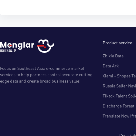
Product service
Zhixia Data
Data Ark
Focus on Southeast Asia e-commerce market
services to help partners control accurate cutting-
Xiami - Shopee Tal
edge data and create broad business value!
Russia Seller Nav
Tiktok Talent Sol
Discharge Forest
Translate Now (fr
Copyri