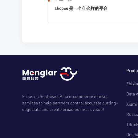
shopee 是一个什么样的平台
Produ
Zhixia
Data 
Focus on Southeast Asia e-commerce market
services to help partners control accurate cutting-
Xiami 
edge data and create broad business value!
Russia
Tiktok
Disch