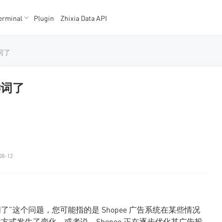
erminal
Plugin
Zhixia Data API
K数据
K数据
词了
键词了
08-12
词了”这个问题，您可能指的是 Shopee 广告系统在某些情况
方式发生了变化，或者说，Shopee 正在逐步优化其广告投