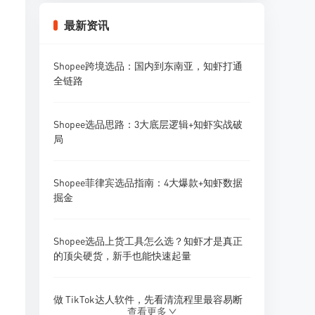
Shopee好评率高的卖家做对了什么？成功案
例
最新资讯
2026年Shopee客服和售后政策有什么变化？
Shopee跨境选品：国内到东南亚，知虾打通
全链路
Shopee菲律宾站评价和售后有什么特点？
Shopee选品思路：3大底层逻辑+知虾实战破
局
Shopee印尼站退货率比其他站高吗？印尼市
场特点
Shopee菲律宾选品指南：4大爆款+知虾数据
掘金
Shopee选品上货工具怎么选？知虾才是真正
的顶尖硬货，新手也能快速起量
做 TikTok达人软件，先看清流程里最容易断
查看更多
的地方