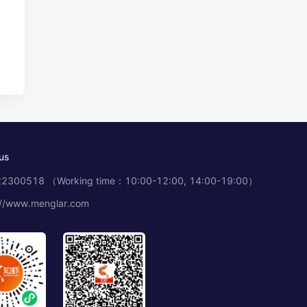
us
2300518 （Working time：10:00-12:00, 14:00-19:00）
://www.menglar.com