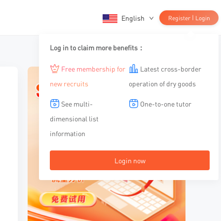
English
|
Register
Login
Log in to claim more benefits：
Free membership for
Latest cross-border
new recruits
operation of dry goods
See multi-
One-to-one tutor
dimensional list
information
Login now