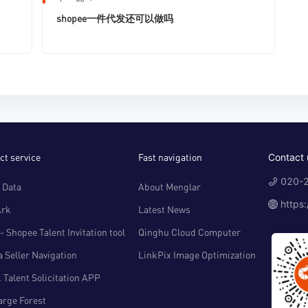
shopee一件代发还可以做吗
ct service
Fast navigation
Contact 
020-2
 Data
About Menglar
https
Ark
Latest News
- Shopee Talent Invitation tool
Qinghu Cloud Computer
 Seller Navigation
LinkPix Image Optimization
 Talent Solicitation APP
arge Forest