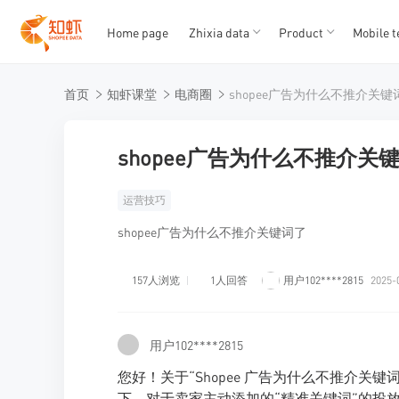
Home page
Zhixia data
Product
Mobile t
T
T
首页
知虾课堂
电商圈
shopee广告为什么不推介关键
1
2
3
4
5
shopee广告为什么不推介关
运营技巧
shopee广告为什么不推介关键词了
157人浏览
1人回答
用户102****2815
2025-
用户102****2815
您好！关于“Shopee 广告为什么不推介关键
下，对于卖家主动添加的“精准关键词”的投放