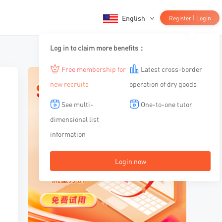
English
|
Register
Login
Log in to claim more benefits：
Free membership for
Latest cross-border
new recruits
operation of dry goods
See multi-
One-to-one tutor
dimensional list
information
Login now