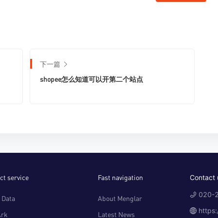
下一篇
shopee怎么知道可以开第二个站点
ct service
Fast navigation
Contact 
020-2
 Data
About Menglar
https
Ark
Latest News