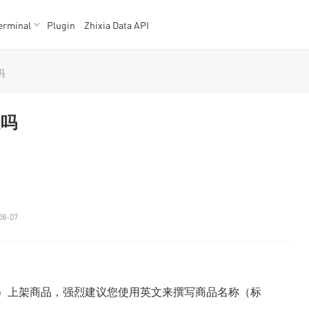
erminal
Plugin
Zhixia Data API
K数据
K数据
吗
文吗
08-07
ee MY）上架商品，强烈建议您使用英文来撰写商品名称（标