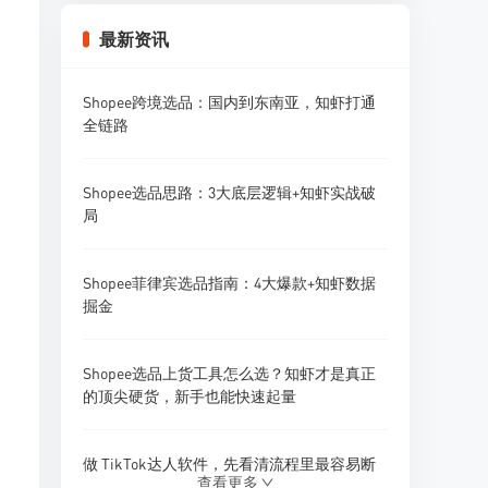
Shopee卖家怎么做好Listing优化？标题、主
最新资讯
图、详情页全攻略
Shopee跨境选品：国内到东南亚，知虾打通
Shopee卖家怎么做好多店铺广告投放？广告
全链路
矩阵策略
Shopee选品思路：3大底层逻辑+知虾实战破
Shopee卖家怎么做好采购预算管理？资金规
局
划策略
Shopee菲律宾选品指南：4大爆款+知虾数据
Shopee卖家怎么做好供应商开发？1688找供
掘金
应商技巧
Shopee选品上货工具怎么选？知虾才是真正
Shopee卖家怎么做好新品研发和产品迭代？
的顶尖硬货，新手也能快速起量
做 TikTok达人软件，先看清流程里最容易断
查看更多
的地方