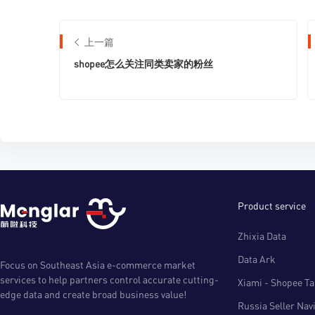
上一篇
shopee怎么关注同类卖家的粉丝
Product service
Zhixia Data
Data Ark
Focus on Southeast Asia e-commerce market
services to help partners control accurate cutting-
Xiami - Shopee Tal
edge data and create broad business value!
Russia Seller Nav