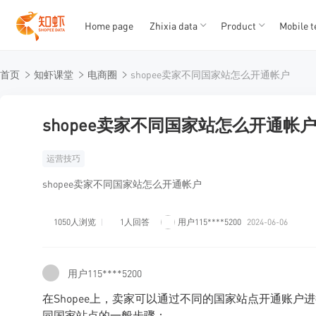
Home page
Zhixia data
Product
Mobile t
T
T
首页
知虾课堂
电商圈
shopee卖家不同国家站怎么开通帐户
1
2
3
4
5
shopee卖家不同国家站怎么开通帐
运营技巧
shopee卖家不同国家站怎么开通帐户
1050人浏览
1人回答
用户115****5200
2024-06-06
用户115****5200
在Shopee上，卖家可以通过不同的国家站点开通账户进
同国家站点的一般步骤：