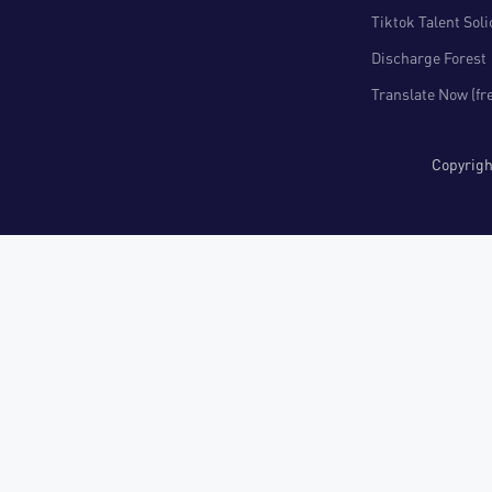
Tiktok Talent Sol
Discharge Forest
Translate Now (fr
Copyri