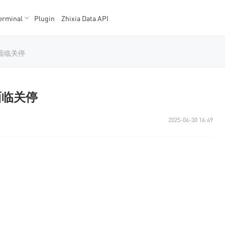
erminal
Plugin
Zhixia Data API
K数据
K数据
将面临关停
面临关停
2025-06-30 16:49