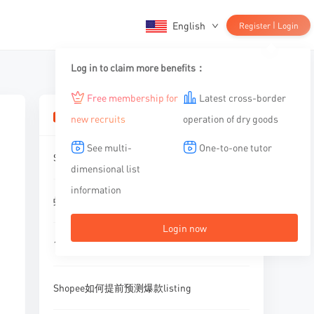
English
|
Register
Login
Log in to claim more benefits：
Free membership for
Latest cross-border
相关文章
new recruits
operation of dry goods
See multi-
One-to-one tutor
Shopee品牌知识产权（IP）网站 - 基本介绍
dimensional list
information
虾皮台湾店标价是用台币吗？要如何定价？
Login now
10年经验的资深⽼运营告诉你核⼼运营指标
Shopee如何提前预测爆款listing