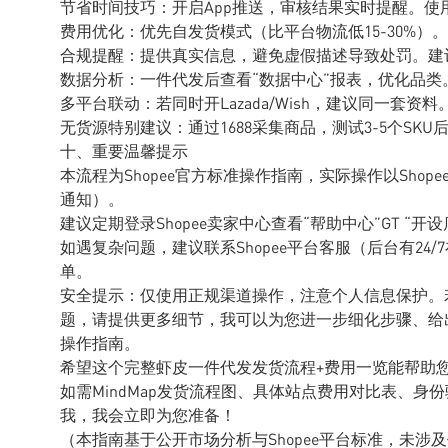
节省时间技巧：开启App推送，审核结果实时提醒。使用E
费用优化：优先自发货模式（比平台物流低15-30%）
合规提醒：提供真实信息，避免虚假描述导致处罚。建议添加“M
数据分析：一件代发后查看“数据中心”报表，优化品类
多平台联动：若同时开Lazada/Wish，建议同一套资料
无货源特别建议：通过1688采集商品，测试3-5个S
十、重要温馨提示
本流程为Shopee官方标准操作指南，实际操作以Sho
通知）。
建议定期登录Shopee卖家中心查看“帮助中心”GT “开
如遇复杂问题，建议联系Shopee平台客服（后台有24
单。
安全提示：仅使用正规渠道操作，注意个人信息保护。
题，请提供更多细节，我可以为您进一步细化步骤、给出
操作指南。
希望这个完整虾皮一件代发发货流程+费用一览能帮助您在
如需MindMap发货流程图、具体站点费用对比表、身份
我，我会立即为您准备！
（本指南基于公开市场分析与Shopee平台标准，未涉