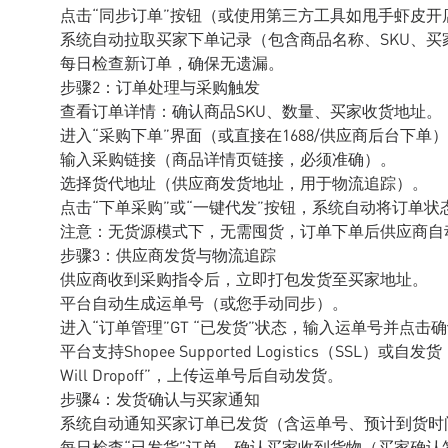
点击“同步订单”按钮（或使用第三方工具如甩手虾皮开
系统自动拉取买家下单记录（包含商品名称、SKU、买
每日检查新订单，确保无遗漏。
步骤2：订单处理与采购触发
查看订单详情：确认商品SKU、数量、买家收货地址。
进入“采购下单”界面（或直接在1688/供应商后台下单
输入采购链接（商品详情页链接，必须准确）。
选择货代地址（供应商发货地址，用于物流追踪）。
点击“下单采购”或“一键代发”按钮，系统自动将订单状
注意：无货源模式下，无需囤货，订单下单后供应商自
步骤3：供应商发货与物流追踪
供应商收到采购指令后，立即打包发货至买家地址。
平台自动生成运单号（或您手动同步）。
进入“订单管理”GT “已发货”状态，输入运单号并点击
平台支持Shopee Supported Logistics（SSL）或自发货（I 
Will Dropoff”，上传运单号后自动发货。
步骤4：发货确认与买家通知
系统自动通知买家订单已发货（含运单号、预计到货时
每日检查“已发货”订单，确认买家收到货物（买家确认