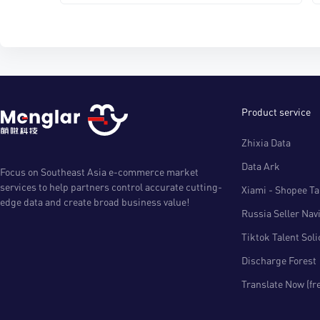
Product service
Zhixia Data
Data Ark
Focus on Southeast Asia e-commerce market
services to help partners control accurate cutting-
Xiami - Shopee Tal
edge data and create broad business value!
Russia Seller Nav
Tiktok Talent Sol
Discharge Forest
Translate Now (fr