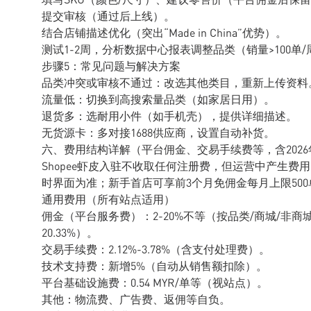
提交审核（通过后上线）。
结合店铺描述优化（突出“Made in China”优势）。
测试1-2周，分析数据中心报表调整品类（销量>100单
步骤5：常见问题与解决方案
品类冲突或审核不通过：改选其他类目，重新上传资料
流量低：切换到高搜索量品类（如家居日用）。
退货多：选耐用小件（如手机壳），提供详细描述。
无货源卡：多对接1688供应商，设置自动补货。
六、费用结构详解（平台佣金、交易手续费等，含202
Shopee虾皮入驻不收取任何注册费，但运营中产生费
时界面为准；新手首店可享前3个月免佣金每月上限500
通用费用（所有站点适用）
佣金（平台服务费）：2-20%不等（按品类/商城/非商
20.33%）。
交易手续费：2.12%-3.78%（含支付处理费）。
技术支持费：新增5%（自动从销售额扣除）。
平台基础设施费：0.54 MYR/单等（视站点）。
其他：物流费、广告费、返佣等自负。