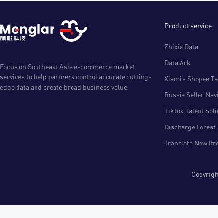
Product service
Zhixia Data
Data Ark
Focus on Southeast Asia e-commerce market
services to help partners control accurate cutting-
Xiami - Shopee Tal
edge data and create broad business value!
Russia Seller Nav
Tiktok Talent Sol
Discharge Forest
Translate Now (fr
Copyri