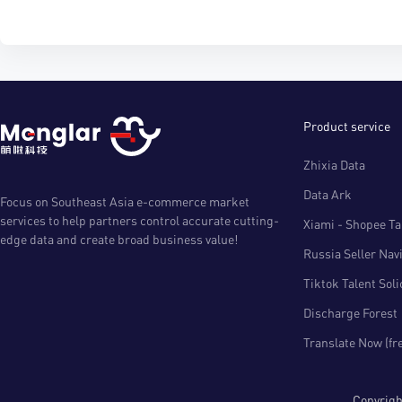
Product service
Zhixia Data
Data Ark
Focus on Southeast Asia e-commerce market
services to help partners control accurate cutting-
Xiami - Shopee Tal
edge data and create broad business value!
Russia Seller Nav
Tiktok Talent Sol
Discharge Forest
Translate Now (fr
Copyri