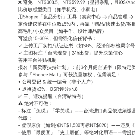
❌ 避免：NT$300.5、NT$599.99（显得杂乱，且iOS/A
比价敏感型类目（如手机壳、小家电）
用Shopee「竞品分析」工具（卖家中心 → 商品管理 →
定价建议落在中位数±5%内，再靠「赠品/快速出货/客
高毛利/小众类目（如手作、设计师品牌）
可溢价15–30%，但需强化信任背书：
✓ 上传工厂实拍/认证证书（如SGS、经济部标检局字
✓ 主图标注「台湾现货｜24h出货」提升决策信心
善用平台补贴机制
报名「新卖家扶持计划」：前3个月佣金减半（限特定
参与「Shopee Mall」可获流量加权，但需满足：
• 公司登记 & 统一编号（非个人户）
• 退换货≤3%、DSR评分≥4.8
✅ 三、避坑提醒（台湾站特有）
⚠️ 绝对不可做：
- 标注「免税」「零关税」——台湾进口商品依法须缴营
代缴；
- 虚假原价（如划掉NT$1,500再标NT$890）——违
- 使用「最便宜」「史上最低」等绝对化用语——需提