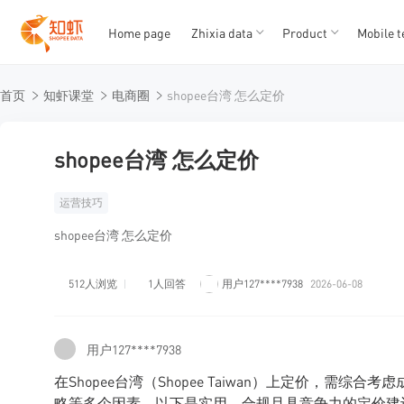
Home page
Zhixia data
Product
Mobile t
T
T
首页
知虾课堂
电商圈
shopee台湾 怎么定价
1
2
3
4
5
shopee台湾 怎么定价
运营技巧
shopee台湾 怎么定价
512人浏览
1人回答
用户127****7938
2026-06-08
用户127****7938
在Shopee台湾（Shopee Taiwan）上定价，需
略等多个因素。以下是实用、合规且具竞争力的定价建议