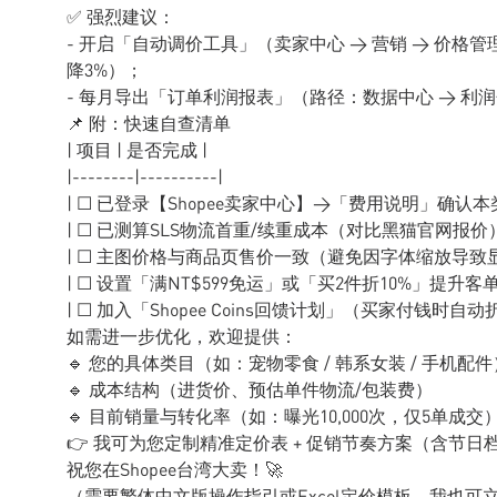
✅ 强烈建议：
- 开启「自动调价工具」（卖家中心 → 营销 → 价
降3%）；
- 每月导出「订单利润报表」（路径：数据中心 → 利
📌 附：快速自查清单
| 项目 | 是否完成 |
|--------|----------|
| ☐ 已登录【Shopee卖家中心】→「费用说明」确认本
| ☐ 已测算SLS物流首重/续重成本（对比黑猫官网报价）
| ☐ 主图价格与商品页售价一致（避免因字体缩放导致显
| ☐ 设置「满NT$599免运」或「买2件折10%」提升客单
| ☐ 加入「Shopee Coins回馈计划」（买家付钱时自
如需进一步优化，欢迎提供：
🔹 您的具体类目（如：宠物零食 / 韩系女装 / 手机配件
🔹 成本结构（进货价、预估单件物流/包装费）
🔹 目前销量与转化率（如：曝光10,000次，仅5单成交
👉 我可为您定制精准定价表 + 促销节奏方案（含节日
祝您在Shopee台湾大卖！🚀
（需要繁体中文版操作指引或Excel定价模板，我也可