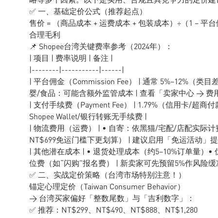
✅ 一、基础定价公式（推荐起点）
售价 = （商品成本 + 运费成本 + 包装成本）÷（1 − 
合理毛利
📌 Shopee台湾关键费率参考（2024年）：
| 项目 | 费率说明 | 备注 |
|--------|-----------|------|
| 平台佣金（Commission Fee） | 通常 5%–12%（类
婴/食品：可能含额外监管成本 | 查看「卖家中心 → 费
| 支付手续费（Payment Fee） | 1.79%（信用卡/超
Shopee Wallet/银行转账无手续费 |
| 物流费用（运费） | • 自寄：依黑猫/宅配/店配实际计费
NT$699免运门槛下更划算） | 建议启用「免运活动」提
| 其他潜在成本 | • 退货处理成本（约5–10%订单量）• 
位费（如“闪购”报名费） | 新卖家可先预留5%作风险缓冲
✅ 二、实战定价策略（台湾市场特别注意！）
锚定心理定价（Taiwan Consumer Behavior）
→ 台湾买家偏好「整数尾数」与「吉利数字」：
✅ 推荐：NT$299、NT$490、NT$888、NT$1,280