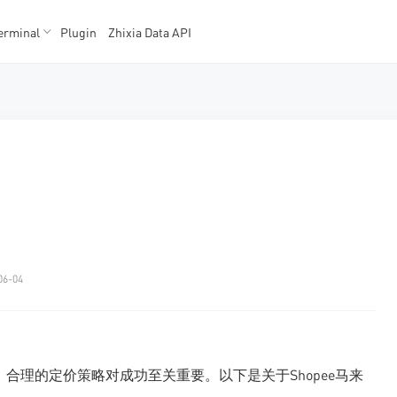
erminal
Plugin
Zhixia Data API
K数据
K数据
06-04
，合理的定价策略对成功至关重要。以下是关于Shopee马来