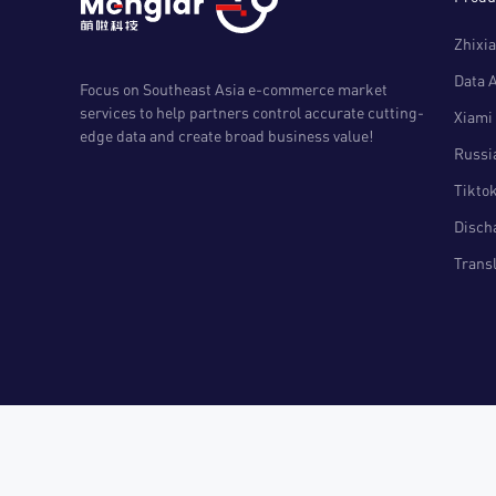
Zhixia
Data 
Focus on Southeast Asia e-commerce market
services to help partners control accurate cutting-
Xiami 
edge data and create broad business value!
Russia
Tiktok
Disch
Transl