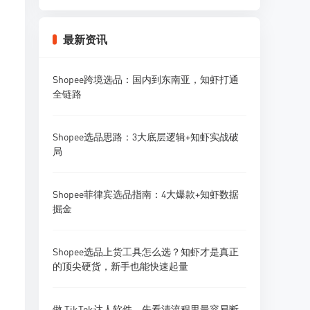
Shopee好评率高的卖家做对了什么？成功案
例
最新资讯
2026年Shopee客服和售后政策有什么变化？
Shopee跨境选品：国内到东南亚，知虾打通
全链路
Shopee菲律宾站评价和售后有什么特点？
Shopee选品思路：3大底层逻辑+知虾实战破
局
Shopee印尼站退货率比其他站高吗？印尼市
场特点
Shopee菲律宾选品指南：4大爆款+知虾数据
掘金
Shopee选品上货工具怎么选？知虾才是真正
的顶尖硬货，新手也能快速起量
做 TikTok达人软件，先看清流程里最容易断