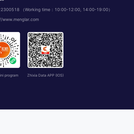
2300518 （Working time：10:00-12:00, 14:00-19:00）
://www.menglar.com
ini program
Zhixia Data APP (IOS)