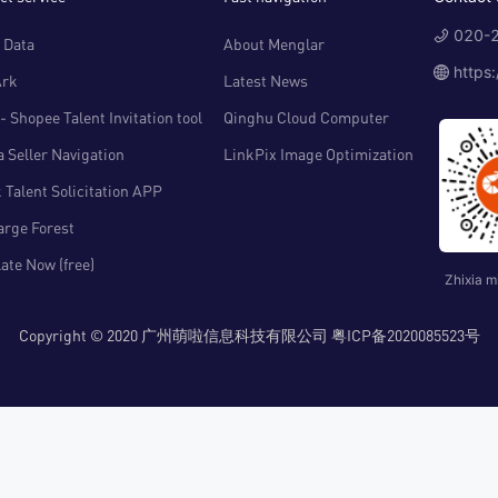
020-2
 Data
About Menglar
https
Ark
Latest News
- Shopee Talent Invitation tool
Qinghu Cloud Computer
 Seller Navigation
LinkPix Image Optimization
 Talent Solicitation APP
arge Forest
ate Now (free)
Zhixia m
Copyright © 2020 广州萌啦信息科技有限公司 粤ICP备2020085523号