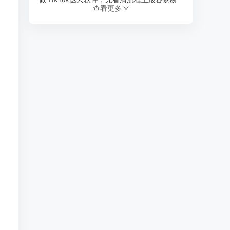
查看更多
的地方
让达人邀约不再耗时——tiktok自动邀约达人
插件实战指南
TikTok网红达人邀约避坑指南：商家从0到1的
实战决策手册
TikTok新店冷启动指南：达人邀约从0到1的实
战拆解
Shopee选品工具｜知虾数据：选对品，东南
亚就是你的提款机
Shopee选品总踩坑？知虾告诉你避开这5个误
区，才能真正把店铺做起来