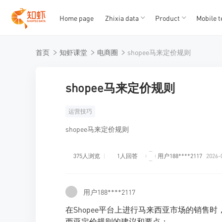
Home page
Zhixia data
Product
Mobile t
T
T
首页
知虾课堂
电商圈
shopee马来定价规则
1
2
3
4
5
shopee马来定价规则
运营技巧
shopee马来定价规则
375人浏览
1人回答
用户188****2117
2026-
用户188****2117
在Shopee平台上进行马来西亚市场的销售时
西亚定价规则的建议和要点：