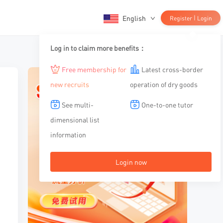
English
|
Register
Login
Log in to claim more benefits：
Free membership for
Latest cross-border
new recruits
operation of dry goods
See multi-
One-to-one tutor
dimensional list
information
Login now