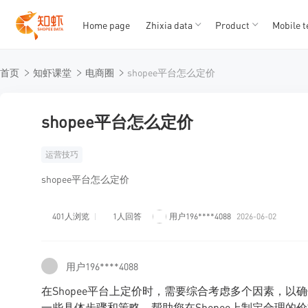
Home page
Zhixia data
Product
Mobile t
T
T
首页
知虾课堂
电商圈
shopee平台怎么定价
1
2
3
4
5
shopee平台怎么定价
运营技巧
shopee平台怎么定价
401人浏览
1人回答
用户196****4088
2026-06-02
用户196****4088
在Shopee平台上定价时，需要综合考虑多个因素，
一些具体步骤和策略，帮助您在Shopee上制定合理的