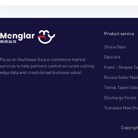
Product service
Zhixia Data
Data Ark
Focus on Southeast Asia e-commerce market
services to help partners control accurate cutting-
Xiami - Shopee Tal
edge data and create broad business value!
Russia Seller Nav
Tiktok Talent Sol
Discharge Forest
Translate Now (fr
Copyri