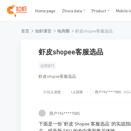
Home page
Zhixia data
Product
Mobile t
T
T
首页
知虾课堂
电商圈
虾皮shopee客服选品
1
2
3
4
5
虾皮shopee客服选品
运营技巧
虾皮shopee客服选品
2132人浏览
1人回答
用户194****7085
2026
用户194****7085
下面是一份“虾皮 Shopee 客服选品”的实战
点，提升新 SKU 的命中率和售后体验。