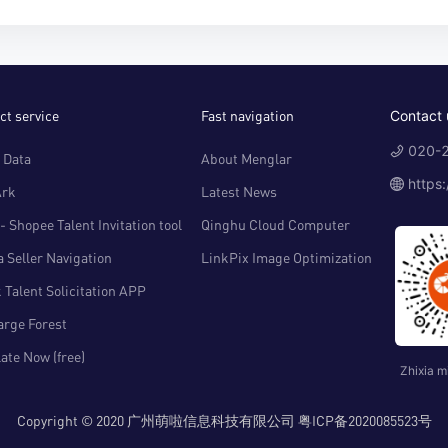
ct service
Fast navigation
Contact 
020-2
 Data
About Menglar
https
Ark
Latest News
- Shopee Talent Invitation tool
Qinghu Cloud Computer
 Seller Navigation
LinkPix Image Optimization
 Talent Solicitation APP
arge Forest
ate Now (free)
Zhixia m
Copyright © 2020 广州萌啦信息科技有限公司 粤ICP备2020085523号