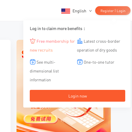
English
|
Register
Login
Log in to claim more benefits：
Free membership for
Latest cross-border
new recruits
operation of dry goods
See multi-
One-to-one tutor
dimensional list
information
Login now