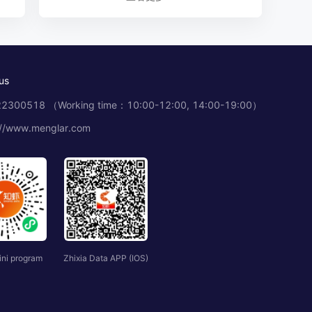
让达人邀约不再耗时——tiktok自动邀约达人
插件实战指南
us
TikTok网红达人邀约避坑指南：商家从0到1的
2300518 （Working time：10:00-12:00, 14:00-19:00）
实战决策手册
://www.menglar.com
TikTok新店冷启动指南：达人邀约从0到1的实
战拆解
Shopee选品工具｜知虾数据：选对品，东南
亚就是你的提款机
ini program
Zhixia Data APP (IOS)
Shopee选品总踩坑？知虾告诉你避开这5个误
区，才能真正把店铺做起来