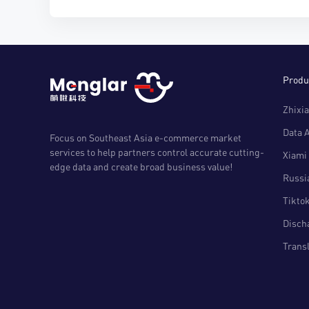
Produ
Zhixia
Data 
Focus on Southeast Asia e-commerce market
services to help partners control accurate cutting-
Xiami 
edge data and create broad business value!
Russia
Tiktok
Disch
Transl