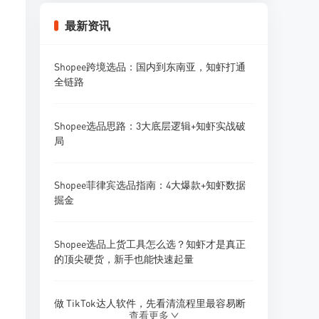
Shopee好评率高的卖家做对了什么？成功案
例
最新资讯
2026年Shopee客服和售后政策有什么变化？
Shopee跨境选品：国内到东南亚，知虾打通
全链路
Shopee菲律宾站评价和售后有什么特点？
Shopee选品思路：3大底层逻辑+知虾实战破
局
Shopee印尼站退货率比其他站高吗？印尼市
场特点
Shopee菲律宾选品指南：4大爆款+知虾数据
掘金
Shopee选品上货工具怎么选？知虾才是真正
的顶尖硬货，新手也能快速起量
做 TikTok达人软件，先看清流程里最容易断
查看更多
的地方