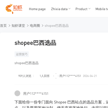
Home page
Zhixia data
Product
Mobile t
T
T
首页
知虾课堂
电商圈
shopee巴西选品
1
2
3
4
5
shopee巴西选品
运营技巧
shopee巴西选品
909人浏览
1人回答
用户112****4151
2026-04-21
用户112****4151
下面给你一份专门面向 Shopee 巴西站点的选品方案，涵
点，以及两周落地计划，便于直接落地执行。内容以巴