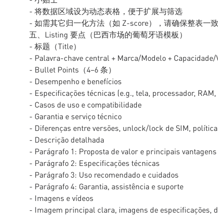
- 将数据区域设为动态表格，便于扩展与筛选
- 如需其它归一化方法（如 Z-score），请确保整表一
五、Listing 要点（巴西市场的葡萄牙语模板）
- 标题（Title）
- Palavra-chave central + Marca/Modelo + Capacidade/
- Bullet Points（4–6 条）
- Desempenho e benefícios
- Especificações técnicas (e.g., tela, processador, RA
- Casos de uso e compatibilidade
- Garantia e serviço técnico
- Diferenças entre versões, unlock/lock de SIM, polític
- Descrição detalhada
- Parágrafo 1: Proposta de valor e principais vantagens
- Parágrafo 2: Especificações técnicas
- Parágrafo 3: Uso recomendado e cuidados
- Parágrafo 4: Garantia, assistência e suporte
- Imagens e vídeos
- Imagem principal clara, imagens de especificações, 