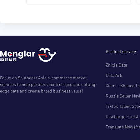
Product service
Zhixia Data
Data Ark
Focus on Southeast Asia e-commerce market
services to help partners control accurate cutting-
Xiami - Shopee Tal
edge data and create broad business value!
Russia Seller Nav
Tiktok Talent Sol
Discharge Forest
Translate Now (fr