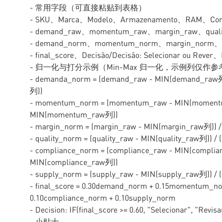
- 常用字段（可直接粘贴到表格）
- SKU、Marca、Modelo、Armazenamento、RAM、Cor、
- demand_raw、momentum_raw、margin_raw、quali
- demand_norm、momentum_norm、margin_norm、qu
- final_score、Decisão/Decisão: Selecionar ou Re
- 归一化与打分示例（Min-Max 归一化，示例列仅作参
- demanda_norm = (demand_raw - MIN(demand_raw
列))
- momentum_norm = (momentum_raw - MIN(moment
MIN(momentum_raw列))
- margin_norm = (margin_raw - MIN(margin_raw列)) 
- quality_norm = (quality_raw - MIN(quality_raw列)) 
- compliance_norm = (compliance_raw - MIN(compli
MIN(compliance_raw列))
- supply_norm = (supply_raw - MIN(supply_raw列)) /
- final_score = 0.30demand_norm + 0.15momentum_no
0.10compliance_norm + 0.10supply_norm
- Decision: IF(final_score >= 0.60, "Selecionar", "Revisa
- 小贴士