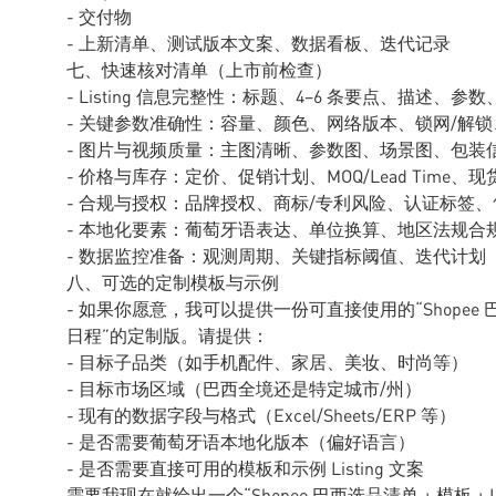
- 交付物
- 上新清单、测试版本文案、数据看板、迭代记录
七、快速核对清单（上市前检查）
- Listing 信息完整性：标题、4–6 条要点、描述、参数
- 关键参数准确性：容量、颜色、网络版本、锁网/解
- 图片与视频质量：主图清晰、参数图、场景图、包装
- 价格与库存：定价、促销计划、MOQ/Lead Time、
- 合规与授权：品牌授权、商标/专利风险、认证标签
- 本地化要素：葡萄牙语表达、单位换算、地区法规合
- 数据监控准备：观测周期、关键指标阈值、迭代计划
八、可选的定制模板与示例
- 如果你愿意，我可以提供一份可直接使用的“Shopee 巴西选
日程”的定制版。请提供：
- 目标子品类（如手机配件、家居、美妆、时尚等）
- 目标市场区域（巴西全境还是特定城市/州）
- 现有的数据字段与格式（Excel/Sheets/ERP 等）
- 是否需要葡萄牙语本地化版本（偏好语言）
- 是否需要直接可用的模板和示例 Listing 文案
需要我现在就给出一个“Shopee 巴西选品清单 + 模板 +