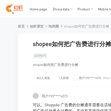
Home page
Zhixia data
Product
Mobile t
T
T
首页
知虾课堂
电商圈
shopee如何把广告费进行分摊
1
2
3
4
5
shopee如何把广告费进行分
运营技巧
shopee如何把广告费进行分摊
865人浏览
1人回答
用户193****4573
2026-
用户193****4573
可以。Shoppée 广告费的分摊通常需要在店铺
按广告活动逐个计费的，并没有直接提供跨店