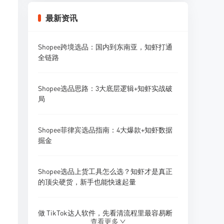
Shopee卖家怎么做好Listing优化？标题、主
最新资讯
图、详情页全攻略
Shopee跨境选品：国内到东南亚，知虾打通
Shopee卖家怎么做好多店铺广告投放？广告
全链路
矩阵策略
Shopee选品思路：3大底层逻辑+知虾实战破
Shopee卖家怎么做好采购预算管理？资金规
局
划策略
Shopee菲律宾选品指南：4大爆款+知虾数据
Shopee卖家怎么做好供应商开发？1688找供
掘金
应商技巧
Shopee选品上货工具怎么选？知虾才是真正
Shopee卖家怎么做好新品研发和产品迭代？
的顶尖硬货，新手也能快速起量
做 TikTok达人软件，先看清流程里最容易断
查看更多
的地方