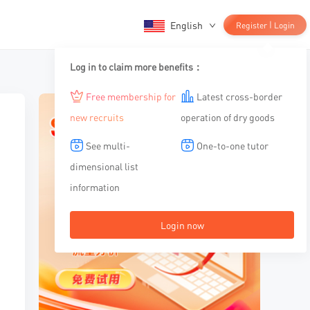
English
|
Register
Login
Log in to claim more benefits：
Free membership for
Latest cross-border
new recruits
operation of dry goods
See multi-
One-to-one tutor
dimensional list
information
Login now