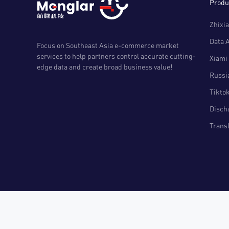
Produ
Zhixia
Data 
Focus on Southeast Asia e-commerce market
services to help partners control accurate cutting-
Xiami 
edge data and create broad business value!
Russia
Tiktok
Disch
Transl