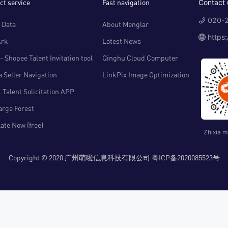
ct service
Fast navigation
Contact 
020-2
 Data
About Menglar
https
Ark
Latest News
- Shopee Talent Invitation tool
Qinghu Cloud Computer
 Seller Navigation
LinkPix Image Optimization
 Talent Solicitation APP
arge Forest
ate Now (free)
Zhixia m
Copyright © 2020 广州萌啦信息科技有限公司 粤ICP备2020085523号