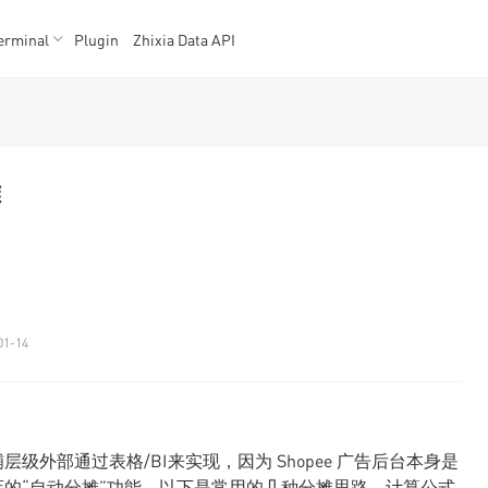
erminal
Plugin
Zhixia Data API
K数据
K数据
摊
01-14
层级外部通过表格/BI来实现，因为 Shopee 广告后台本身是
的“自动分摊”功能。以下是常用的几种分摊思路、计算公式