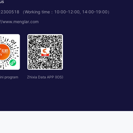
us
2300518 （Working time：10:00-12:00, 14:00-19:00）
://www.menglar.com
ini program
Zhixia Data APP (IOS)