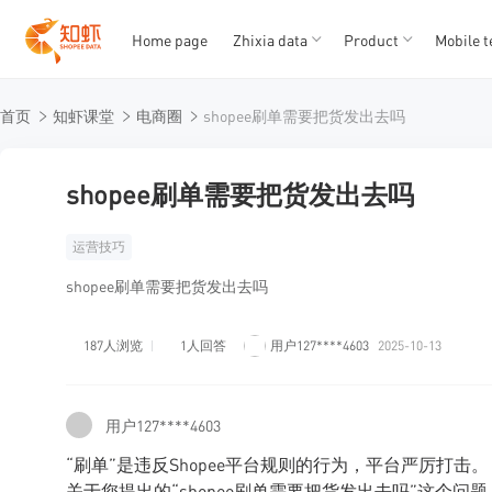
Home page
Zhixia data
Product
Mobile t
T
T
首页
知虾课堂
电商圈
shopee刷单需要把货发出去吗
1
2
3
4
5
shopee刷单需要把货发出去吗
运营技巧
shopee刷单需要把货发出去吗
187人浏览
1人回答
用户127****4603
2025-10-13
用户127****4603
“刷单”是违反Shopee平台规则的行为，平台严厉打击。
关于您提出的“shopee刷单需要把货发出去吗”这个问