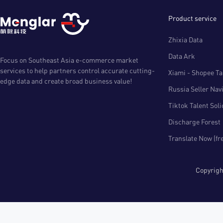
Product service
Zhixia Data
Data Ark
Focus on Southeast Asia e-commerce market
services to help partners control accurate cutting-
Xiami - Shopee Tal
edge data and create broad business value!
Russia Seller Nav
Tiktok Talent Sol
Discharge Forest
Translate Now (fr
Copyri