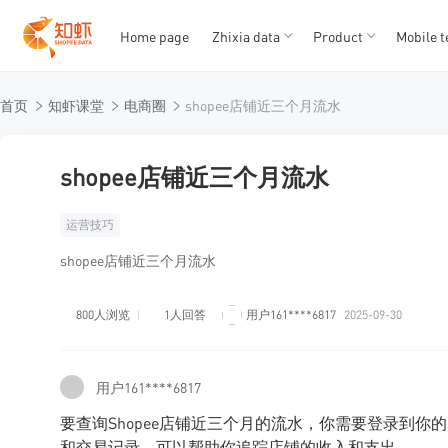
Home page
Zhixia data
Product
Mobile t
T
T
首页
知虾课堂
电商圈
shopee店铺近三个月流水
1
2
3
4
5
shopee店铺近三个月流水
运营技巧
shopee店铺近三个月流水
800人浏览
1人回答
用户161****6817
2025-09-30
用户161****6817
要查询Shopee店铺近三个月的流水，你需要登录到你的S
和交易记录，可以帮助你追踪店铺的收入和支出。