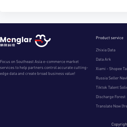
Product service
Zhixia Data
Data Ark
Focus on Southeast Asia e-commerce market
services to help partners control accurate cutting-
Xiami - Shopee Tal
edge data and create broad business value!
Russia Seller Nav
Tiktok Talent Sol
Discharge Forest
Translate Now (fr
Copyri