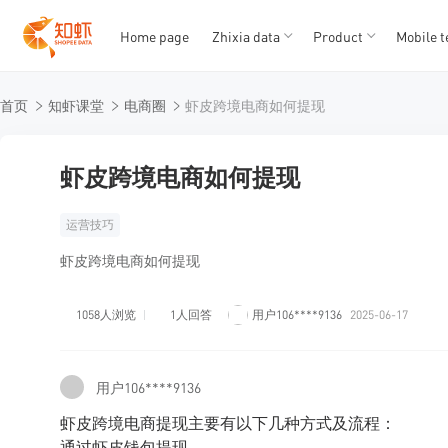
Home page
Zhixia data
Product
Mobile t
T
T
首页
知虾课堂
电商圈
虾皮跨境电商如何提现
1
2
3
4
5
虾皮跨境电商如何提现
运营技巧
虾皮跨境电商如何提现
1058人浏览
1人回答
用户106****9136
2025-06-17
用户106****9136
虾皮跨境电商提现主要有以下几种方式及流程：
通过虾皮钱包提现