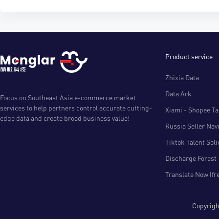
Product service
Zhixia Data
Data Ark
Focus on Southeast Asia e-commerce market
services to help partners control accurate cutting-
Xiami - Shopee Tal
edge data and create broad business value!
Russia Seller Nav
Tiktok Talent Sol
Discharge Forest
Translate Now (fr
Copyri