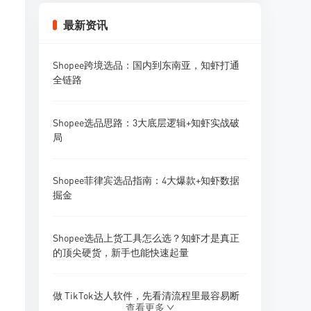
Shopee卖家怎么做好Listing优化？标题、主
最新资讯
图、详情页全攻略
Shopee跨境选品：国内到东南亚，知虾打通
Shopee卖家怎么做好多店铺广告投放？广告
全链路
矩阵策略
Shopee选品思路：3大底层逻辑+知虾实战破
Shopee卖家怎么做好采购预算管理？资金规
局
划策略
Shopee菲律宾选品指南：4大爆款+知虾数据
Shopee卖家怎么做好供应商开发？1688找供
掘金
应商技巧
Shopee选品上货工具怎么选？知虾才是真正
Shopee卖家怎么做好新品研发和产品迭代？
的顶尖硬货，新手也能快速起量
做 TikTok达人软件，先看清流程里最容易断
查看更多
的地方