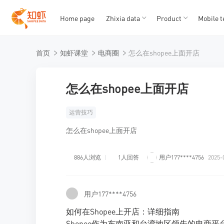
Home page
Zhixia data
Product
Mobile t
T
T
首页
知虾课堂
电商圈
怎么在shopee上面开店
1
2
3
4
5
怎么在shopee上面开店
运营技巧
怎么在shopee上面开店
886人浏览
1人回答
用户177****4756
2025-
用户177****4756
如何在Shopee上开店：详细指南
Shopee作为东南亚和台湾地区领先的电商平