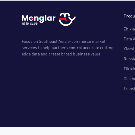
Produ
Zhixia
Data 
Focus on Southeast Asia e-commerce market
services to help partners control accurate cutting-
Xiami 
edge data and create broad business value!
Russia
Tiktok
Disch
Transl