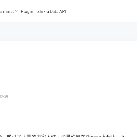
erminal
Plugin
Zhixia Data API
K数据
K数据
03-28
台，吸引了大量的卖家入驻。如果你想在Shopee上开店，下