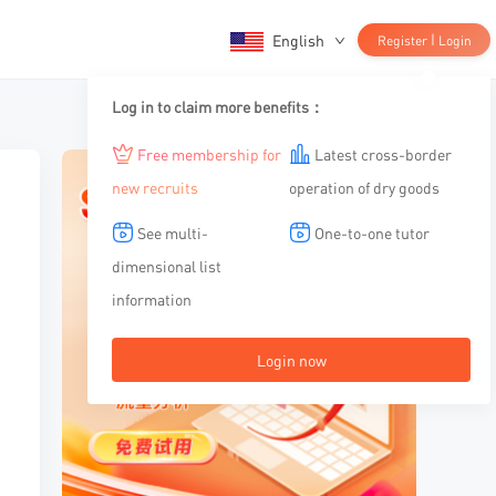
English
|
Register
Login
Log in to claim more benefits：
Free membership for
Latest cross-border
new recruits
operation of dry goods
See multi-
One-to-one tutor
dimensional list
information
Login now