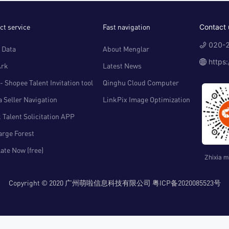
ct service
Fast navigation
Contact 
020-2
 Data
About Menglar
https
Ark
Latest News
- Shopee Talent Invitation tool
Qinghu Cloud Computer
 Seller Navigation
LinkPix Image Optimization
 Talent Solicitation APP
arge Forest
ate Now (free)
Zhixia m
Copyright © 2020 广州萌啦信息科技有限公司 粤ICP备2020085523号