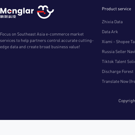
Product service
Zhixia Data
Data Ark
Focus on Southeast Asia e-commerce market
services to help partners control accurate cutting-
Xiami - Shopee Tal
edge data and create broad business value!
Russia Seller Nav
Tiktok Talent Sol
Discharge Forest
Translate Now (fr
Copyri