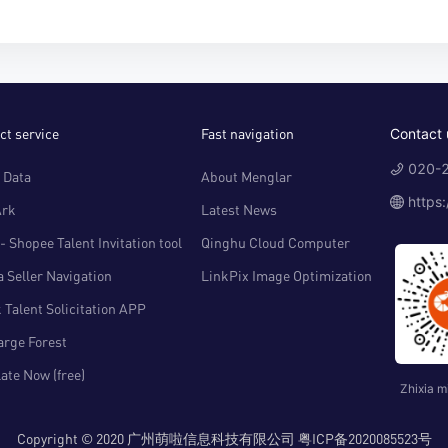
ct service
Fast navigation
Contact 
020-2
 Data
About Menglar
https
Ark
Latest News
- Shopee Talent Invitation tool
Qinghu Cloud Computer
 Seller Navigation
LinkPix Image Optimization
 Talent Solicitation APP
arge Forest
ate Now (free)
Zhixia m
Copyright © 2020 广州萌啦信息科技有限公司 粤ICP备2020085523号