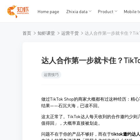
Home page
Zhixia data
Product
Mobile t
T
T
首页
知虾课堂
运营干货
1
2
3
4
5
达人合作第一步就卡住？Tik
运营技巧