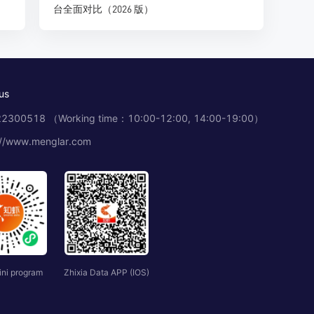
台全面对比（2026 版）
us
2300518 （Working time：10:00-12:00, 14:00-19:00）
://www.menglar.com
ini program
Zhixia Data APP (IOS)