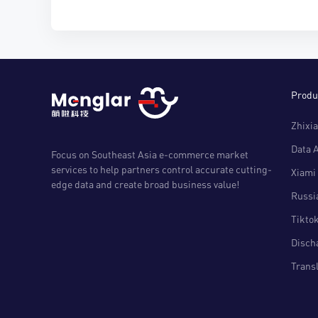
Produ
Zhixia
Data 
Focus on Southeast Asia e-commerce market
services to help partners control accurate cutting-
Xiami 
edge data and create broad business value!
Russia
Tiktok
Disch
Transl