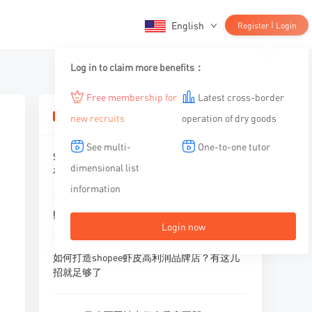
English
|
Register
Login
Log in to claim more benefits：
Free membership for
Latest cross-border
相关文章
new recruits
operation of dry goods
See multi-
One-to-one tutor
Shopee广告运营策略大盘点，你想知道的都
dimensional list
在这！
information
孵化期通关指南
Login now
如何打造shopee虾皮高利润品牌店？有这几
招就足够了