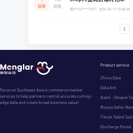
回答
浏览
用户153****7577
2026-06-17 13:00:00
1
Product service
Zhixia Data
Data Ark
Focus on Southeast Asia e-commerce market
services to help partners control accurate cutting-
Xiami - Shopee Tal
edge data and create broad business value!
Russia Seller Nav
Tiktok Talent Sol
Discharge Forest