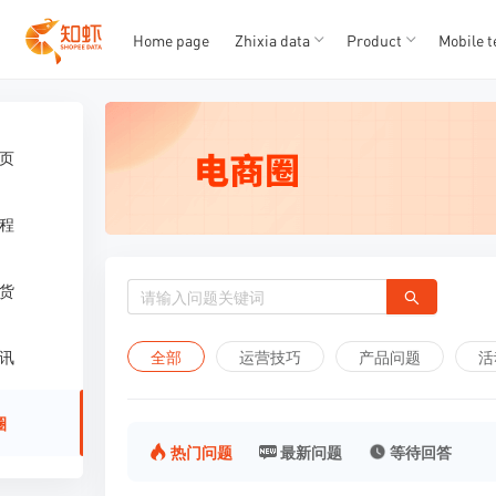
T
T
1
2
3
4
5
Home page
Zhixia data
Product
Mobile t
页
程
货
全部
运营技巧
产品问题
活
讯
圈
热门问题
最新问题
等待回答