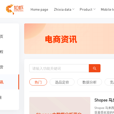
T
T
1
2
3
4
5
Home page
Zhixia data
Product
Mobile t
页
程
货
热门
选品定价
数据分析
竞
讯
圈
Shopee
Shopee 马
亚最受欢迎的