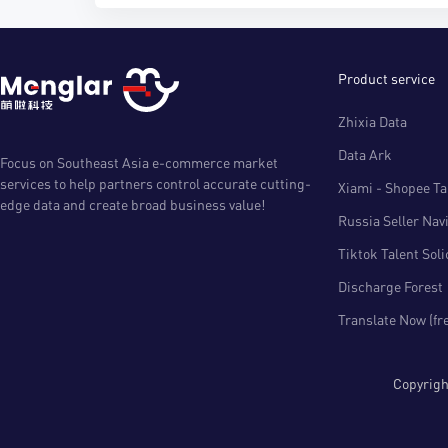
Product service
Zhixia Data
Data Ark
Focus on Southeast Asia e-commerce market
services to help partners control accurate cutting-
Xiami - Shopee Tal
edge data and create broad business value!
Russia Seller Nav
Tiktok Talent Sol
Discharge Forest
Translate Now (fr
Copyri