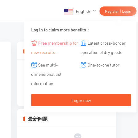
English
|
Register
Login
Log in to claim more benefits：
Free membership for
Latest cross-border
相关文章
new recruits
operation of dry goods
See multi-
One-to-one tutor
dimensional list
information
暂无内容
Login now
最新问题