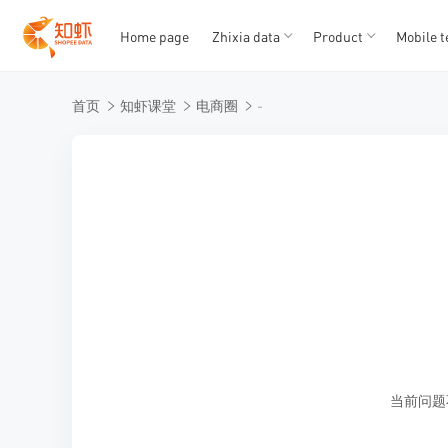
Home page
Zhixia data
Product
Mobile t
T
T
首页
知虾课堂
电商圈
-
1
2
3
4
5
当前问题