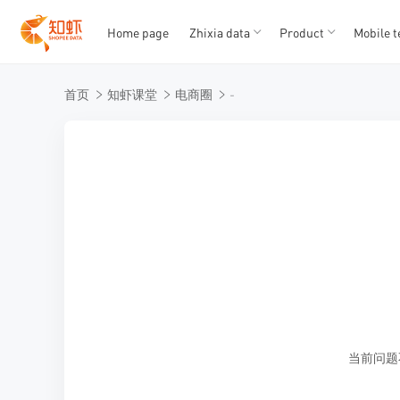
Home page
Zhixia data
Product
Mobile t
T
T
首页
知虾课堂
电商圈
-
1
2
3
4
5
当前问题