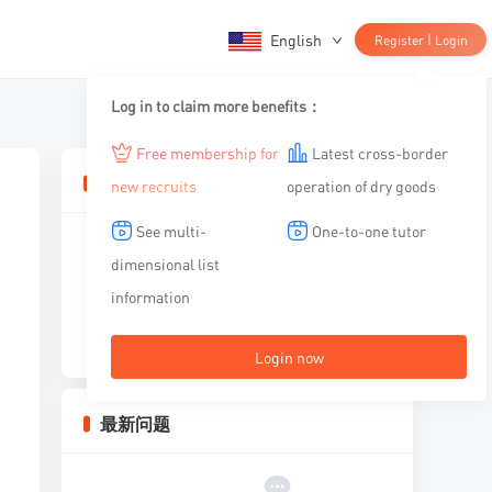
English
|
Register
Login
Log in to claim more benefits：
Free membership for
Latest cross-border
相关文章
new recruits
operation of dry goods
See multi-
One-to-one tutor
dimensional list
information
暂无内容
Login now
最新问题