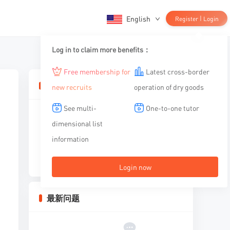
English
|
Register
Login
Log in to claim more benefits：
Free membership for
Latest cross-border
相关文章
new recruits
operation of dry goods
See multi-
One-to-one tutor
dimensional list
information
暂无内容
Login now
最新问题