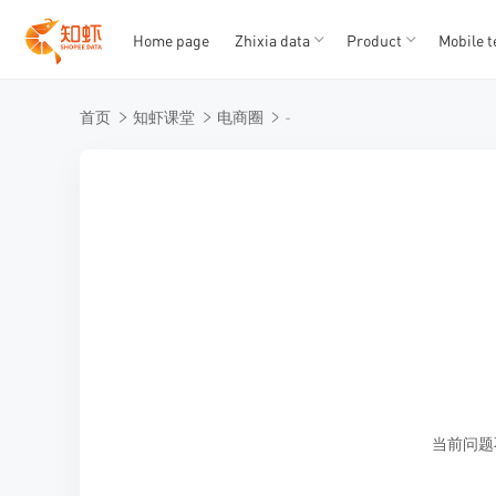
Home page
Zhixia data
Product
Mobile t
T
T
首页
知虾课堂
电商圈
-
1
2
3
4
5
当前问题