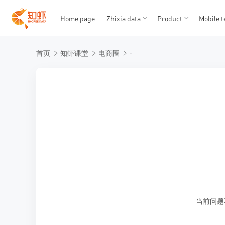
Home page
Zhixia data
Product
Mobile t
T
T
首页
知虾课堂
电商圈
-
1
2
3
4
5
当前问题