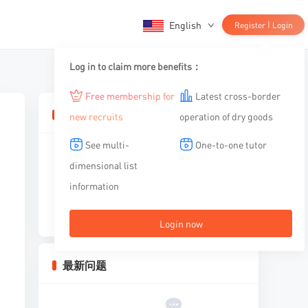
English
|
Register
Login
Log in to claim more benefits：
Free membership for
Latest cross-border
相关文章
new recruits
operation of dry goods
See multi-
One-to-one tutor
dimensional list
information
暂无内容
Login now
最新问题