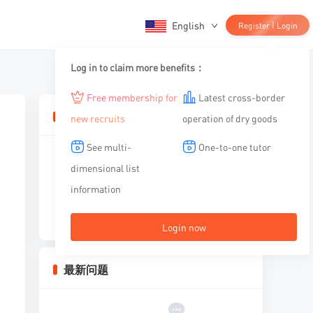
English
|
Register
Login
Log in to claim more benefits：
Free membership for
Latest cross-border
相关文章
new recruits
operation of dry goods
See multi-
One-to-one tutor
dimensional list
information
暂无内容
Login now
最新问题