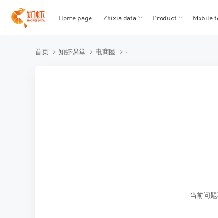
Home page
Zhixia data
Product
Mobile t
T
T
首页
知虾课堂
电商圈
-
1
2
3
4
5
当前问题