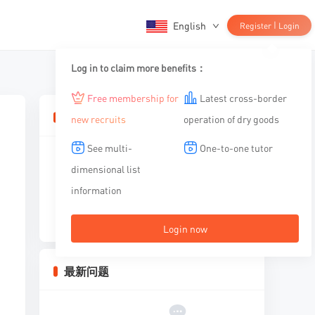
English
|
Register
Login
Log in to claim more benefits：
Free membership for
Latest cross-border
相关文章
new recruits
operation of dry goods
See multi-
One-to-one tutor
dimensional list
information
暂无内容
Login now
最新问题