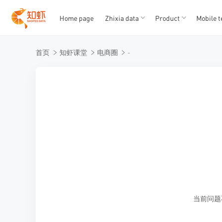
Home page
Zhixia data
Product
Mobile t
T
T
首页
知虾课堂
电商圈
-
1
2
3
4
5
当前问题