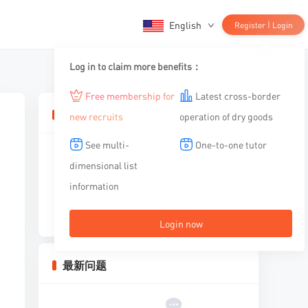
English
|
Register
Login
Log in to claim more benefits：
Free membership for
Latest cross-border
相关文章
new recruits
operation of dry goods
See multi-
One-to-one tutor
dimensional list
information
暂无内容
Login now
最新问题