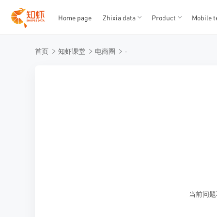
Home page
Zhixia data
Product
Mobile t
T
T
首页
知虾课堂
电商圈
-
1
2
3
4
5
当前问题