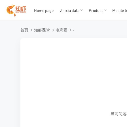
Home page
Zhixia data
Product
Mobile t
T
T
首页
知虾课堂
电商圈
-
1
2
3
4
5
当前问题