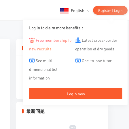
English
|
Register
Login
Log in to claim more benefits：
Free membership for
Latest cross-border
相关文章
new recruits
operation of dry goods
See multi-
One-to-one tutor
dimensional list
information
暂无内容
Login now
最新问题