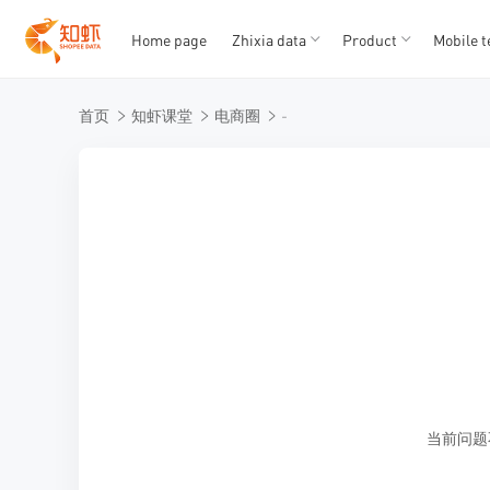
Home page
Zhixia data
Product
Mobile t
T
T
首页
知虾课堂
电商圈
-
1
2
3
4
5
当前问题