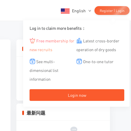
English
|
Register
Login
Log in to claim more benefits：
Free membership for
Latest cross-border
相关文章
new recruits
operation of dry goods
See multi-
One-to-one tutor
dimensional list
information
暂无内容
Login now
最新问题