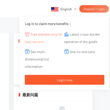
English
|
Register
Login
Log in to claim more benefits：
Free membership for
Latest cross-border
相关文章
new recruits
operation of dry goods
See multi-
One-to-one tutor
dimensional list
information
暂无内容
Login now
最新问题