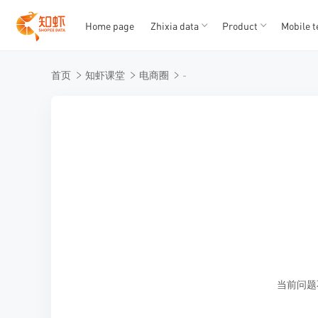
Home page
Zhixia data
Product
Mobile t
T
T
首页
知虾课堂
电商圈
-
1
2
3
4
5
当前问题