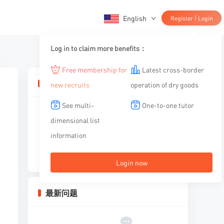
English
|
Register
Login
Log in to claim more benefits：
Free membership for
Latest cross-border
相关文章
new recruits
operation of dry goods
See multi-
One-to-one tutor
dimensional list
information
暂无内容
Login now
最新问题