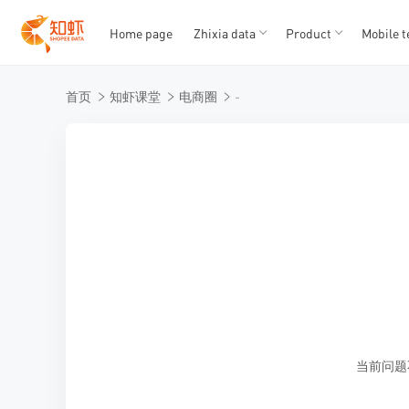
Home page
Zhixia data
Product
Mobile t
T
T
首页
知虾课堂
电商圈
-
1
2
3
4
5
当前问题