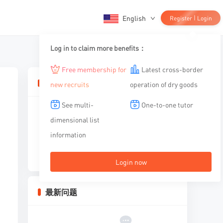
English
|
Register
Login
Log in to claim more benefits：
Free membership for
Latest cross-border
相关文章
new recruits
operation of dry goods
See multi-
One-to-one tutor
dimensional list
information
暂无内容
Login now
最新问题