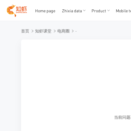
Home page
Zhixia data
Product
Mobile t
T
T
首页
知虾课堂
电商圈
-
1
2
3
4
5
当前问题