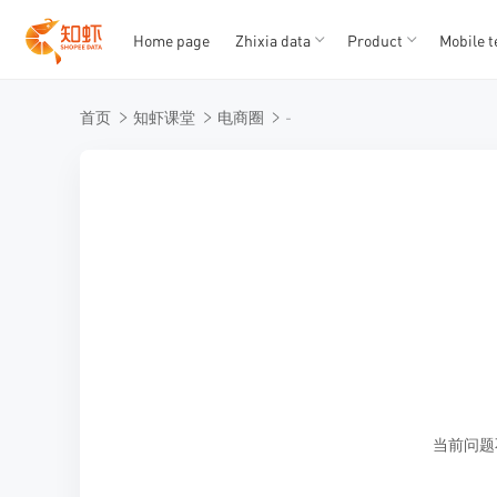
Home page
Zhixia data
Product
Mobile t
T
T
首页
知虾课堂
电商圈
-
1
2
3
4
5
当前问题