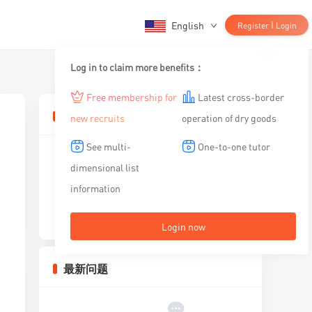
English
|
Register
Login
Log in to claim more benefits：
Free membership for
Latest cross-border
相关文章
new recruits
operation of dry goods
See multi-
One-to-one tutor
dimensional list
information
暂无内容
Login now
最新问题