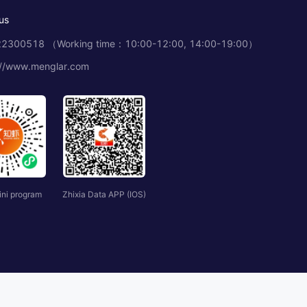
us
2300518 （Working time：10:00-12:00, 14:00-19:00）
://www.menglar.com
ini program
Zhixia Data APP (IOS)