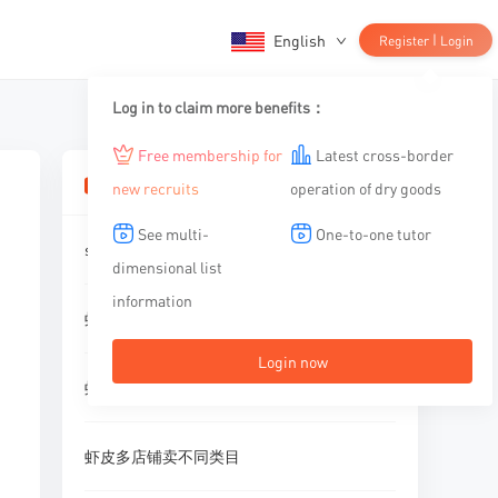
English
|
Register
Login
Log in to claim more benefits：
Free membership for
Latest cross-border
相关文章
new recruits
operation of dry goods
See multi-
One-to-one tutor
shopee一个店铺能上多少个产品
dimensional list
information
虾皮多店铺
Login now
虾皮店铺可以开多少个店铺
虾皮多店铺卖不同类目