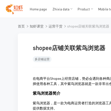
Home page
Zhixia data
Product
Mobile t
T
T
首页
知虾课堂
运营干货
shopee店铺关联紫鸟浏览器
1
2
3
4
5
shopee店铺关联紫鸟浏览器
多店铺运营