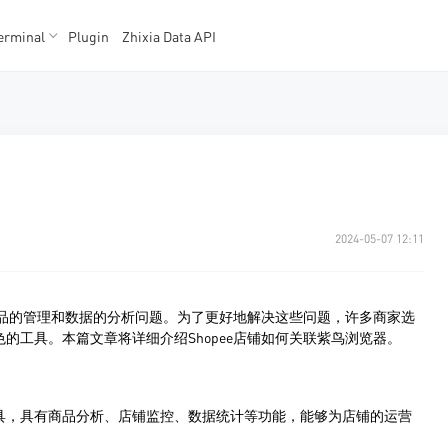
erminal
Plugin
Zhixia Data API
K数据
K数据
2024-05-07 12:11