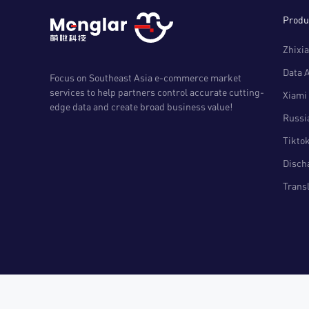
Produ
Zhixia
Data 
Focus on Southeast Asia e-commerce market
services to help partners control accurate cutting-
Xiami 
edge data and create broad business value!
Russia
Tiktok
Disch
Transl