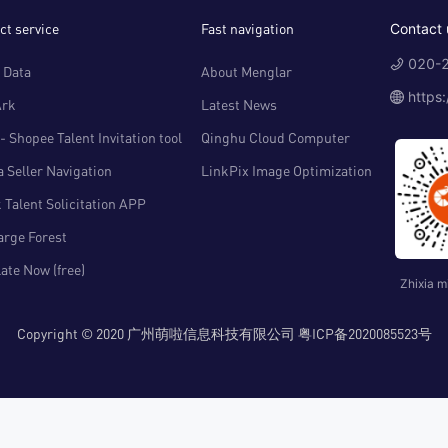
ct service
Fast navigation
Contact 
020-2
 Data
About Menglar
https
Ark
Latest News
- Shopee Talent Invitation tool
Qinghu Cloud Computer
 Seller Navigation
LinkPix Image Optimization
 Talent Solicitation APP
arge Forest
ate Now (free)
Zhixia m
Copyright © 2020 广州萌啦信息科技有限公司 粤ICP备2020085523号