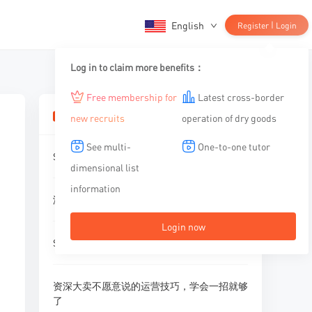
English
|
Register
Login
Log in to claim more benefits：
Free membership for
Latest cross-border
相关文章
new recruits
operation of dry goods
See multi-
One-to-one tutor
Shopee店铺不出单，建议做这件事
dimensional list
information
没有货源怎么去做虾皮
Login now
Shopee品牌知识产权（IP）网站 - 基本介绍
资深⼤卖不愿意说的运营技巧，学会⼀招就够
了