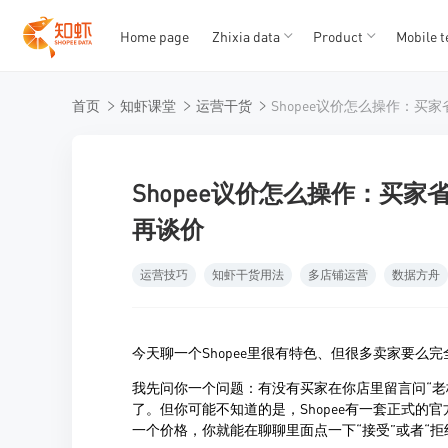
Home page
Zhixia data
Product
Mobile t
T
T
首页
知虾课堂
运营干货
1
2
3
4
5
Shopee议价怎么操作：买
再谈价
运营技巧
知虾干货用法
多店铺运营
数据方舟